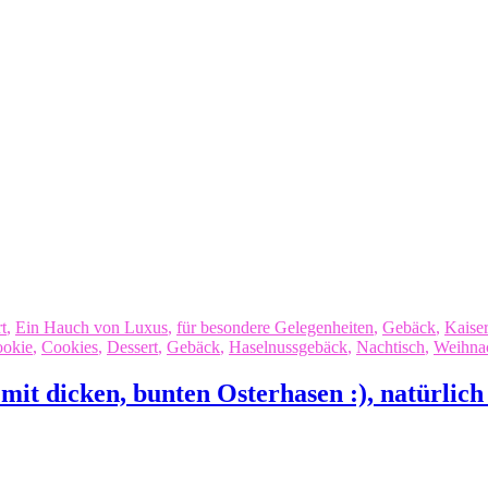
t
,
Ein Hauch von Luxus
,
für besondere Gelegenheiten
,
Gebäck
,
Kaiser
okie
,
Cookies
,
Dessert
,
Gebäck
,
Haselnussgebäck
,
Nachtisch
,
Weihnac
t dicken, bunten Osterhasen :), natürlich 