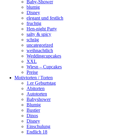
Baby-Shower
blumig
Disney
elegant und festlich
fruchtig
Hen-night Party
salty & spicy
schräg
uncategorized
weihnachtlich
Weddingcupcakes
XXL
Wiesn – Cupcakes
Preise
Motivtorten / Torten
1.er Geburtstag
Abitorten
Autotorten
Babyshower
Blumig
Bustier
Dinos
Disney
Einschulung
Endlich 18