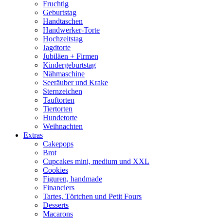
Fruchtig
Geburtstag
Handtaschen
Handwerker-Torte
Hochzeitstag
Jagdtorte
Jubiläen + Firmen
Kindergeburtstag
Nähmaschine
Seeräuber und Krake
Sternzeichen
Tauftorten
Tiertorten
Hundetorte
Weihnachten
Extras
Cakepops
Brot
Cupcakes mini, medium und XXL
Cookies
Figuren, handmade
Financiers
Tartes, Törtchen und Petit Fours
Desserts
Macarons