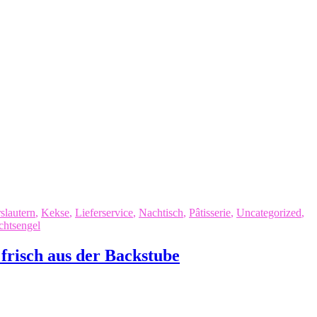
slautern
,
Kekse
,
Lieferservice
,
Nachtisch
,
Pâtisserie
,
Uncategorized
,
htsengel
frisch aus der Backstube