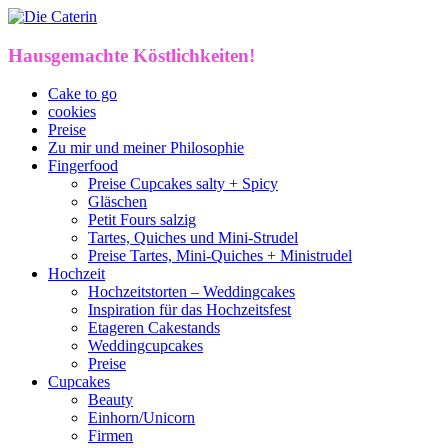
Hausgemachte Köstlichkeiten!
Cake to go
cookies
Preise
Zu mir und meiner Philosophie
Fingerfood
Preise Cupcakes salty + Spicy
Gläschen
Petit Fours salzig
Tartes, Quiches und Mini-Strudel
Preise Tartes, Mini-Quiches + Ministrudel
Hochzeit
Hochzeitstorten – Weddingcakes
Inspiration für das Hochzeitsfest
Etageren Cakestands
Weddingcupcakes
Preise
Cupcakes
Beauty
Einhorn/Unicorn
Firmen