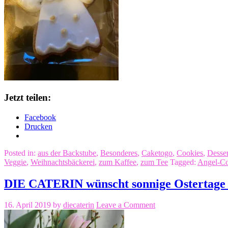
Jetzt teilen:
Facebook
Drucken
Posted in:
aus der Backstube
,
Besonderes
,
Caketogo
,
Cookies
,
Desser
Veggie
,
Weihnachtsbäckerei
,
zum Kaffee
,
zum Tee
Tagged:
Angel-Co
DIE CATERIN wünscht sonnige Ostertage mi
16. April 2019
by
diecaterin
Leave a Comment