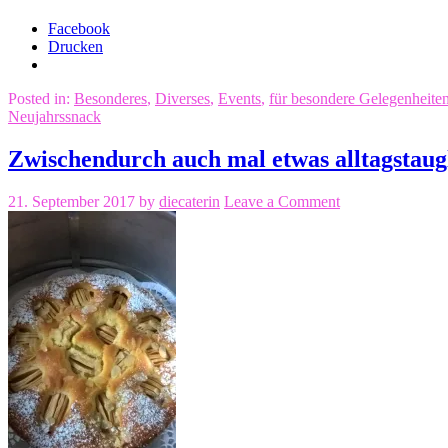
Facebook
Drucken
Posted in:
Besonderes
,
Diverses
,
Events
,
für besondere Gelegenheite
Neujahrssnack
Zwischendurch auch mal etwas alltagstau
21. September 2017
by
diecaterin
Leave a Comment