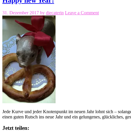
Happy new Year!
31. Dezember 2017
by
diecaterin
Leave a Comment
Jede Kurve und jeder Knotenpunkt im neuen Jahr lohnt sich – solan
einen guten Rutsch ins neue Jahr und ein gelungenes, glückliches, g
Jetzt teilen: