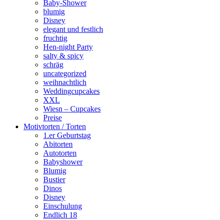
Baby-Shower
blumig
Disney
elegant und festlich
fruchtig
Hen-night Party
salty & spicy
schräg
uncategorized
weihnachtlich
Weddingcupcakes
XXL
Wiesn – Cupcakes
Preise
Motivtorten / Torten
1.er Geburtstag
Abitorten
Autotorten
Babyshower
Blumig
Bustier
Dinos
Disney
Einschulung
Endlich 18