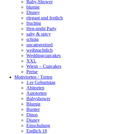
Baby-Shower
blumig
Disney
elegant und festlich
fruchtig
Hen-night Party
salty & spicy
schräg
uncategorized
weihnachtlich
Weddingcupcakes
XXL
Wiesn – Cupcakes
Preise
Motivtorten / Torten
1.er Geburtstag
Abitorten
Autotorten
Babyshower
Blumig
Bustier
Dinos
Disney
Einschulung
Endlich 18