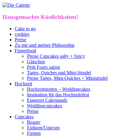
Hausgemachte Köstlichkeiten!
Cake to go
cookies
Preise
Zu mir und meiner Philosophie
Fingerfood
Preise Cupcakes salty + Spicy
Gläschen
Petit Fours salzig
Tartes, Quiches und Mini-Strudel
Preise Tartes, Mini-Quiches + Ministrudel
Hochzeit
Hochzeitstorten – Weddingcakes
Inspiration für das Hochzeitsfest
Etageren Cakestands
Weddingcupcakes
Preise
Cupcakes
Beauty
Einhorn/Unicorn
Firmen