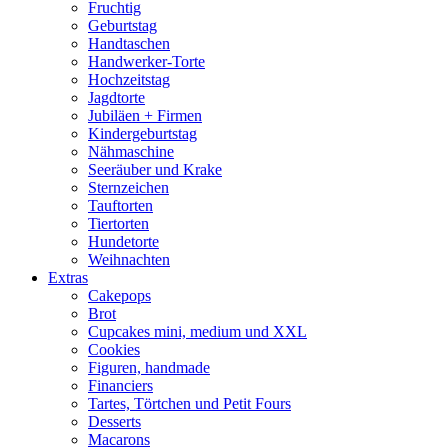
Fruchtig
Geburtstag
Handtaschen
Handwerker-Torte
Hochzeitstag
Jagdtorte
Jubiläen + Firmen
Kindergeburtstag
Nähmaschine
Seeräuber und Krake
Sternzeichen
Tauftorten
Tiertorten
Hundetorte
Weihnachten
Extras
Cakepops
Brot
Cupcakes mini, medium und XXL
Cookies
Figuren, handmade
Financiers
Tartes, Törtchen und Petit Fours
Desserts
Macarons