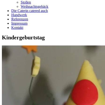
Stollen
Weihnachtsgebäck
Die Caterin catered auch
Handwerk
Referenzen
Impressum
Kontakt
Kindergeburtstag