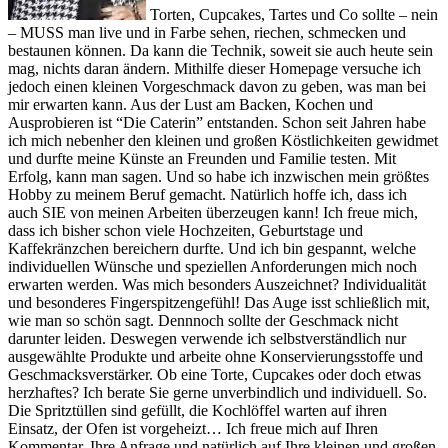
Torten, Cupcakes, Tartes und Co sollte – nein
– MUSS man live und in Farbe sehen, riechen, schmecken und
bestaunen können. Da kann die Technik, soweit sie auch heute sein
mag, nichts daran ändern. Mithilfe dieser Homepage versuche ich
jedoch einen kleinen Vorgeschmack davon zu geben, was man bei
mir erwarten kann. Aus der Lust am Backen, Kochen und
Ausprobieren ist “Die Caterin” entstanden. Schon seit Jahren habe
ich mich nebenher den kleinen und großen Köstlichkeiten gewidmet
und durfte meine Künste an Freunden und Familie testen. Mit
Erfolg, kann man sagen. Und so habe ich inzwischen mein größtes
Hobby zu meinem Beruf gemacht. Natürlich hoffe ich, dass ich
auch SIE von meinen Arbeiten überzeugen kann! Ich freue mich,
dass ich bisher schon viele Hochzeiten, Geburtstage und
Kaffekränzchen bereichern durfte. Und ich bin gespannt, welche
individuellen Wünsche und speziellen Anforderungen mich noch
erwarten werden. Was mich besonders Auszeichnet? Individualität
und besonderes Fingerspitzengefühl! Das Auge isst schließlich mit,
wie man so schön sagt. Dennnoch sollte der Geschmack nicht
darunter leiden. Deswegen verwende ich selbstverständlich nur
ausgewählte Produkte und arbeite ohne Konservierungsstoffe und
Geschmacksverstärker. Ob eine Torte, Cupcakes oder doch etwas
herzhaftes? Ich berate Sie gerne unverbindlich und individuell. So.
Die Spritztüllen sind gefüllt, die Kochlöffel warten auf ihren
Einsatz, der Ofen ist vorgeheizt… Ich freue mich auf Ihren
Kommentar, Ihre Anfrage und natürlich auf Ihre kleinen und großen