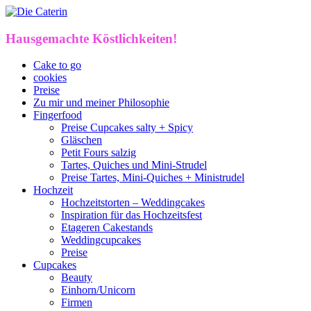
Hausgemachte Köstlichkeiten!
Cake to go
cookies
Preise
Zu mir und meiner Philosophie
Fingerfood
Preise Cupcakes salty + Spicy
Gläschen
Petit Fours salzig
Tartes, Quiches und Mini-Strudel
Preise Tartes, Mini-Quiches + Ministrudel
Hochzeit
Hochzeitstorten – Weddingcakes
Inspiration für das Hochzeitsfest
Etageren Cakestands
Weddingcupcakes
Preise
Cupcakes
Beauty
Einhorn/Unicorn
Firmen