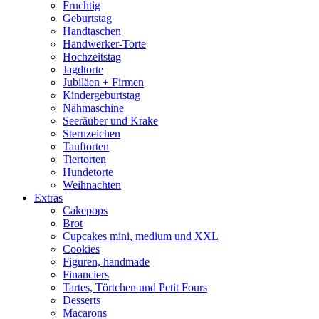
Fruchtig
Geburtstag
Handtaschen
Handwerker-Torte
Hochzeitstag
Jagdtorte
Jubiläen + Firmen
Kindergeburtstag
Nähmaschine
Seeräuber und Krake
Sternzeichen
Tauftorten
Tiertorten
Hundetorte
Weihnachten
Extras
Cakepops
Brot
Cupcakes mini, medium und XXL
Cookies
Figuren, handmade
Financiers
Tartes, Törtchen und Petit Fours
Desserts
Macarons