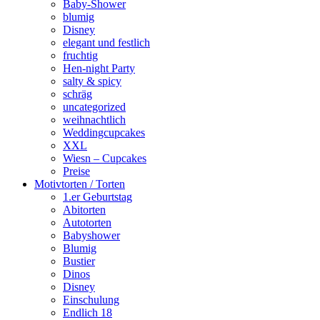
Baby-Shower
blumig
Disney
elegant und festlich
fruchtig
Hen-night Party
salty & spicy
schräg
uncategorized
weihnachtlich
Weddingcupcakes
XXL
Wiesn – Cupcakes
Preise
Motivtorten / Torten
1.er Geburtstag
Abitorten
Autotorten
Babyshower
Blumig
Bustier
Dinos
Disney
Einschulung
Endlich 18