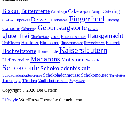
Biskuit
Buttercreme
Cakepops
Catering
Cakedesign
caketogo
Fingerfood
Dessert
Cupcakes
Erdbeeren
Fruchtig
Cookies
Geburtstagstorte
Ganache
Geburtstag
Gebäck
glutenfrei
Hausgemacht
Gold
Haselnussbaiser
Gläschenfood
Himbeer
Himbeeren
Hochzeit
Himbeermousse
Himmelstorte
Heidelbeeren
Kaiserslautern
Hochzeitstorte
Homemade
Macarons
Motivtorte
Lieferservice
Nachtisch
Schokolade
Schokoladenbiskuit
Schokoladenmousse
Schokomousse
Schokoladenbuttercreme
Tartelettes
Tartes
Vanillebuttercreme
Törtchen
Ziegenkäse
Togo
Copyright © 2026 Die Caterin.
Lifestyle
WordPress Theme by themehit.com