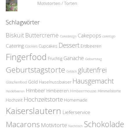
Motivtorten / Torten
Schlagwörter
Biskuit
Buttercreme
Cakepops
Cakedesign
caketogo
Dessert
Catering
Cupcakes
Erdbeeren
Cookies
Fingerfood
Ganache
Fruchtig
Geburtstag
Geburtstagstorte
glutenfrei
Gebäck
Hausgemacht
Gold
Haselnussbaiser
Gläschenfood
Himbeer
Himbeeren
Himmelstorte
Himbeermousse
Heidelbeeren
Hochzeitstorte
Homemade
Hochzeit
Kaiserslautern
Lieferservice
Schokolade
Macarons
Motivtorte
Nachtisch