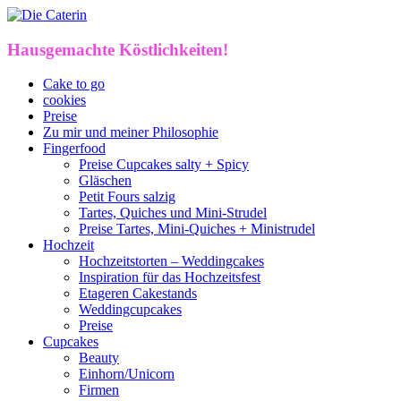
Hausgemachte Köstlichkeiten!
Cake to go
cookies
Preise
Zu mir und meiner Philosophie
Fingerfood
Preise Cupcakes salty + Spicy
Gläschen
Petit Fours salzig
Tartes, Quiches und Mini-Strudel
Preise Tartes, Mini-Quiches + Ministrudel
Hochzeit
Hochzeitstorten – Weddingcakes
Inspiration für das Hochzeitsfest
Etageren Cakestands
Weddingcupcakes
Preise
Cupcakes
Beauty
Einhorn/Unicorn
Firmen