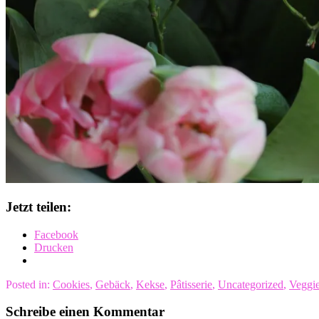
Jetzt teilen:
Facebook
Drucken
Posted in:
Cookies
,
Gebäck
,
Kekse
,
Pâtisserie
,
Uncategorized
,
Veggi
Schreibe einen Kommentar