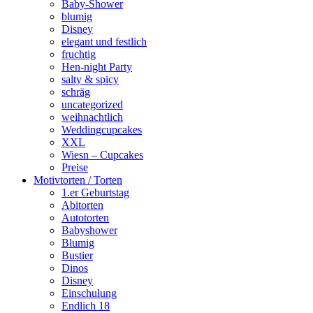
Baby-Shower
blumig
Disney
elegant und festlich
fruchtig
Hen-night Party
salty & spicy
schräg
uncategorized
weihnachtlich
Weddingcupcakes
XXL
Wiesn – Cupcakes
Preise
Motivtorten / Torten
1.er Geburtstag
Abitorten
Autotorten
Babyshower
Blumig
Bustier
Dinos
Disney
Einschulung
Endlich 18