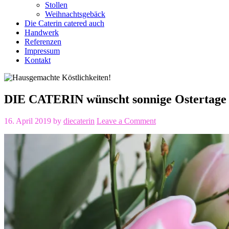
Stollen
Weihnachtsgebäck
Die Caterin catered auch
Handwerk
Referenzen
Impressum
Kontakt
DIE CATERIN wünscht sonnige Ostertage mi
16. April 2019
by
diecaterin
Leave a Comment