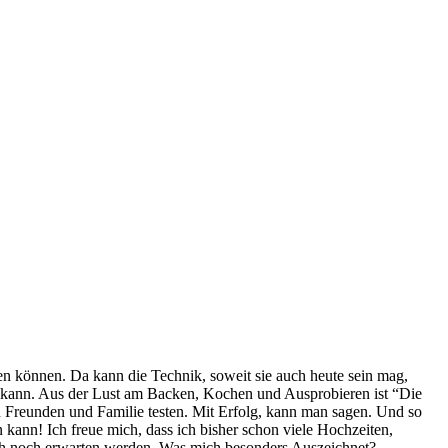
n können. Da kann die Technik, soweit sie auch heute sein mag,
n kann. Aus der Lust am Backen, Kochen und Ausprobieren ist “Die
n Freunden und Familie testen. Mit Erfolg, kann man sagen. Und so
ann! Ich freue mich, dass ich bisher schon viele Hochzeiten,
ch noch erwarten werden. Was mich besonders Auszeichnet?