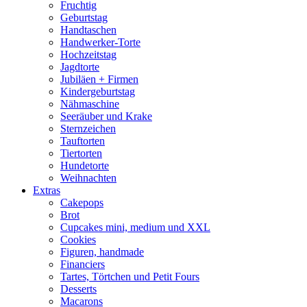
Fruchtig
Geburtstag
Handtaschen
Handwerker-Torte
Hochzeitstag
Jagdtorte
Jubiläen + Firmen
Kindergeburtstag
Nähmaschine
Seeräuber und Krake
Sternzeichen
Tauftorten
Tiertorten
Hundetorte
Weihnachten
Extras
Cakepops
Brot
Cupcakes mini, medium und XXL
Cookies
Figuren, handmade
Financiers
Tartes, Törtchen und Petit Fours
Desserts
Macarons