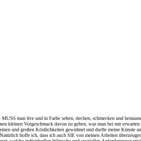
 – MUSS man live und in Farbe sehen, riechen, schmecken und bestaune
 einen kleinen Vorgeschmack davon zu geben, was man bei mir erwarte
kleinen und großen Köstlichkeiten gewidmet und durfte meine Künste a
türlich hoffe ich, dass ich auch SIE von meinen Arbeiten überzeugen k
pannt, welche individuellen Wünsche und speziellen Anforderungen mi