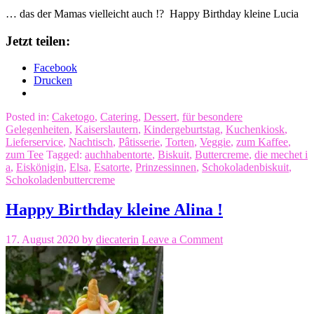
… das der Mamas vielleicht auch !? Happy Birthday kleine Lucia
Jetzt teilen:
Facebook
Drucken
Posted in:
Caketogo
,
Catering
,
Dessert
,
für besondere
Gelegenheiten
,
Kaiserslautern
,
Kindergeburtstag
,
Kuchenkiosk
,
Lieferservice
,
Nachtisch
,
Pâtisserie
,
Torten
,
Veggie
,
zum Kaffee
,
zum Tee
Tagged:
auchhabentorte
,
Biskuit
,
Buttercreme
,
die mechet i
a
,
Eiskönigin
,
Elsa
,
Esatorte
,
Prinzessinnen
,
Schokoladenbiskuit
,
Schokoladenbuttercreme
Happy Birthday kleine Alina !
17. August 2020
by
diecaterin
Leave a Comment