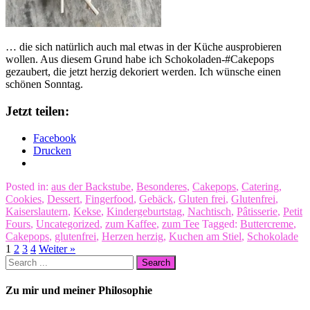
… die sich natürlich auch mal etwas in der Küche ausprobieren
wollen. Aus diesem Grund habe ich Schokoladen-#Cakepops
gezaubert, die jetzt herzig dekoriert werden. Ich wünsche einen
schönen Sonntag.
Jetzt teilen:
Facebook
Drucken
Posted in:
aus der Backstube
,
Besonderes
,
Cakepops
,
Catering
,
Cookies
,
Dessert
,
Fingerfood
,
Gebäck
,
Gluten frei
,
Glutenfrei
,
Kaiserslautern
,
Kekse
,
Kindergeburtstag
,
Nachtisch
,
Pâtisserie
,
Petit
Fours
,
Uncategorized
,
zum Kaffee
,
zum Tee
Tagged:
Buttercreme
,
Cakepops
,
glutenfrei
,
Herzen herzig
,
Kuchen am Stiel
,
Schokolade
1
2
3
4
Weiter »
Zu mir und meiner Philosophie