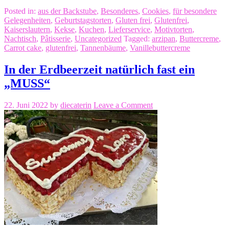
Posted in:
aus der Backstube
,
Besonderes
,
Cookies
,
für besondere
Gelegenheiten
,
Geburtstagstorten
,
Gluten frei
,
Glutenfrei
,
Kaiserslautern
,
Kekse
,
Kuchen
,
Lieferservice
,
Motivtorten
,
Nachtisch
,
Pâtisserie
,
Uncategorized
Tagged:
arzipan
,
Buttercreme
,
Carrot cake
,
glutenfrei
,
Tannenbäume
,
Vanillebuttercreme
In der Erdbeerzeit natürlich fast ein
„MUSS“
22. Juni 2022
by
diecaterin
Leave a Comment