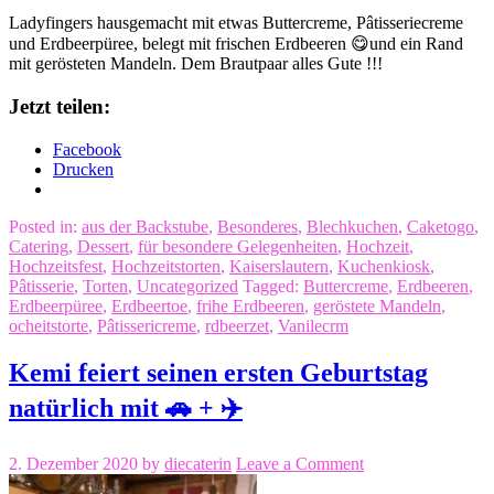
Ladyfingers hausgemacht mit etwas Buttercreme, Pâtisseriecreme
und Erdbeerpüree, belegt mit frischen Erdbeeren 😋und ein Rand
mit gerösteten Mandeln. Dem Brautpaar alles Gute !!!
Jetzt teilen:
Facebook
Drucken
Posted in:
aus der Backstube
,
Besonderes
,
Blechkuchen
,
Caketogo
,
Catering
,
Dessert
,
für besondere Gelegenheiten
,
Hochzeit
,
Hochzeitsfest
,
Hochzeitstorten
,
Kaiserslautern
,
Kuchenkiosk
,
Pâtisserie
,
Torten
,
Uncategorized
Tagged:
Buttercreme
,
Erdbeeren
,
Erdbeerpüree
,
Erdbeertoe
,
frihe Erdbeeren
,
geröstete Mandeln
,
ocheitstorte
,
Pâtissericreme
,
rdbeerzet
,
Vanilecrm
Kemi feiert seinen ersten Geburtstag
natürlich mit 🚗 + ✈️
2. Dezember 2020
by
diecaterin
Leave a Comment