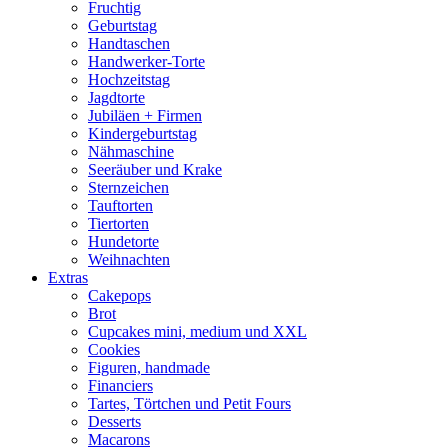
Fruchtig
Geburtstag
Handtaschen
Handwerker-Torte
Hochzeitstag
Jagdtorte
Jubiläen + Firmen
Kindergeburtstag
Nähmaschine
Seeräuber und Krake
Sternzeichen
Tauftorten
Tiertorten
Hundetorte
Weihnachten
Extras
Cakepops
Brot
Cupcakes mini, medium und XXL
Cookies
Figuren, handmade
Financiers
Tartes, Törtchen und Petit Fours
Desserts
Macarons