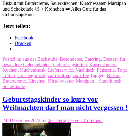
Biskuit mit Buttercreme, Sauerkirschen, Kirschwasser, Marzipan
und Schokolade 😋 + Krönchen 👑 Alles Gute für das
Geburtstagskind
Jetzt teilen:
Facebook
Drucken
Posted in:
aus der Backstube
,
Besonderes
,
Catering
,
Dessert
,
für
besondere Gelegenheiten
,
Geburtstagstorten
,
Kaiserslautern
,
Kuchen
,
Kuchenkiosk
,
Lieferservice
,
Nachtisch
,
Pâtisserie
,
Togo
,
Torten
,
Uncategorized
,
zum Kaffee
,
zum Tee
Tagged:
Biskuit
,
Buttercreme
,
Kirschen
,
Kirschwasser
,
Marzipan :
,
Sauerkirsch
,
Schokolade
Geburtstagskinder so kurz vor
Weihnachten darf man nicht vergessen !
24. Dezember 2022
by
diecaterin
Leave a Comment