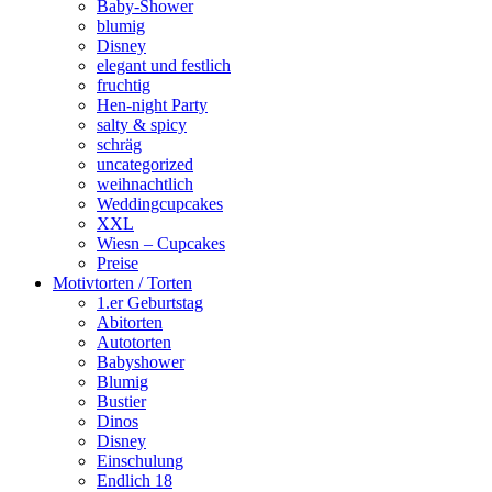
Baby-Shower
blumig
Disney
elegant und festlich
fruchtig
Hen-night Party
salty & spicy
schräg
uncategorized
weihnachtlich
Weddingcupcakes
XXL
Wiesn – Cupcakes
Preise
Motivtorten / Torten
1.er Geburtstag
Abitorten
Autotorten
Babyshower
Blumig
Bustier
Dinos
Disney
Einschulung
Endlich 18