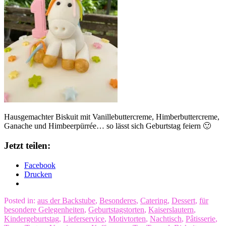
Hausgemachter Biskuit mit Vanillebuttercreme, Himberbuttercreme,
Ganache und Himbeerpürrée… so lässt sich Geburtstag feiern 🙂
Jetzt teilen:
Facebook
Drucken
Posted in:
aus der Backstube
,
Besonderes
,
Catering
,
Dessert
,
für
besondere Gelegenheiten
,
Geburtstagstorten
,
Kaiserslautern
,
Kindergeburtstag
,
Lieferservice
,
Motivtorten
,
Nachtisch
,
Pâtisserie
,