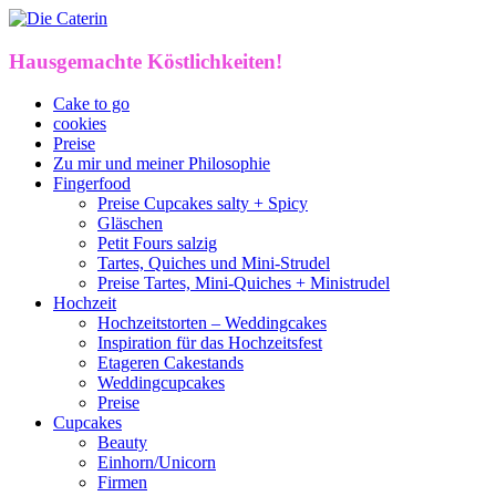
Hausgemachte Köstlichkeiten!
Cake to go
cookies
Preise
Zu mir und meiner Philosophie
Fingerfood
Preise Cupcakes salty + Spicy
Gläschen
Petit Fours salzig
Tartes, Quiches und Mini-Strudel
Preise Tartes, Mini-Quiches + Ministrudel
Hochzeit
Hochzeitstorten – Weddingcakes
Inspiration für das Hochzeitsfest
Etageren Cakestands
Weddingcupcakes
Preise
Cupcakes
Beauty
Einhorn/Unicorn
Firmen