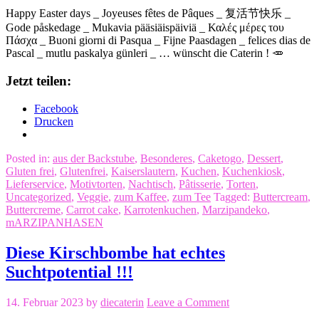
Happy Easter days _ Joyeuses fêtes de Pâques _ 复活节快乐 _
Gode ​​påskedage _ Mukavia pääsiäispäiviä _ Καλές μέρες του
Πάσχα _ Buoni giorni di Pasqua _ Fijne Paasdagen _ felices dias de
Pascal _ mutlu paskalya günleri _ … wünscht die Caterin ! 🥕
Jetzt teilen:
Facebook
Drucken
Posted in:
aus der Backstube
,
Besonderes
,
Caketogo
,
Dessert
,
Gluten frei
,
Glutenfrei
,
Kaiserslautern
,
Kuchen
,
Kuchenkiosk
,
Lieferservice
,
Motivtorten
,
Nachtisch
,
Pâtisserie
,
Torten
,
Uncategorized
,
Veggie
,
zum Kaffee
,
zum Tee
Tagged:
Buttercream
,
Buttercreme
,
Carrot cake
,
Karrotenkuchen
,
Marzipandeko
,
mARZIPANHASEN
Diese Kirschbombe hat echtes
Suchtpotential !!!
14. Februar 2023
by
diecaterin
Leave a Comment