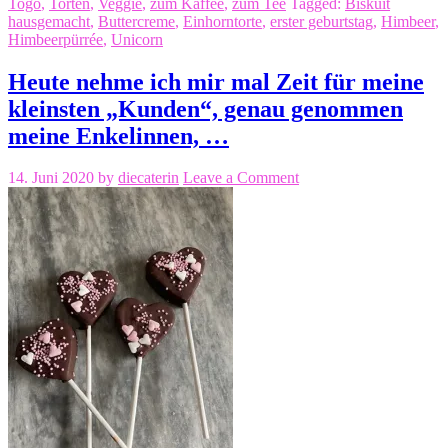
Togo
,
Torten
,
Veggie
,
zum Kaffee
,
zum Tee
Tagged:
Biskuit
hausgemacht
,
Buttercreme
,
Einhorntorte
,
erster geburtstag
,
Himbeer
,
Himbeerpürrée
,
Unicorn
Heute nehme ich mir mal Zeit für meine
kleinsten „Kunden“, genau genommen
meine Enkelinnen, …
14. Juni 2020
by
diecaterin
Leave a Comment