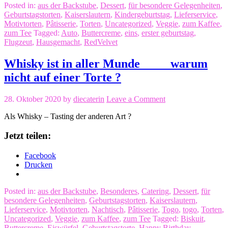
Posted in:
aus der Backstube
,
Dessert
,
für besondere Gelegenheiten
,
Geburtstagstorten
,
Kaiserslautern
,
Kindergeburtstag
,
Lieferservice
,
Motivtorten
,
Pâtisserie
,
Torten
,
Uncategorized
,
Veggie
,
zum Kaffee
,
zum Tee
Tagged:
Auto
,
Buttercreme
,
eins
,
erster geburtstag
,
Flugzeut
,
Hausgemacht
,
RedVelvet
Whisky ist in aller Munde ____ warum
nicht auf einer Torte ?
28. Oktober 2020
by
diecaterin
Leave a Comment
Als Whisky – Tasting der anderen Art ?
Jetzt teilen:
Facebook
Drucken
Posted in:
aus der Backstube
,
Besonderes
,
Catering
,
Dessert
,
für
besondere Gelegenheiten
,
Geburtstagstorten
,
Kaiserslautern
,
Lieferservice
,
Motivtorten
,
Nachtisch
,
Pâtisserie
,
Togo
,
togo
,
Torten
,
Uncategorized
,
Veggie
,
zum Kaffee
,
zum Tee
Tagged:
Biskuit
,
Buttercreme
,
Eiswürfel
,
Geburtstagstorte
,
Happy Birthday
,