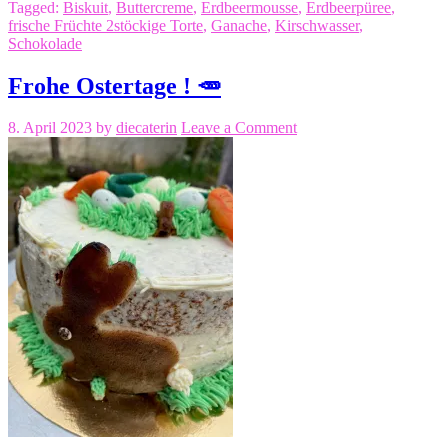
Tagged:
Biskuit
,
Buttercreme
,
Erdbeermousse
,
Erdbeerpüree
,
frische Früchte 2stöckige Torte
,
Ganache
,
Kirschwasser
,
Schokolade
Frohe Ostertage ! 🥕
8. April 2023
by
diecaterin
Leave a Comment