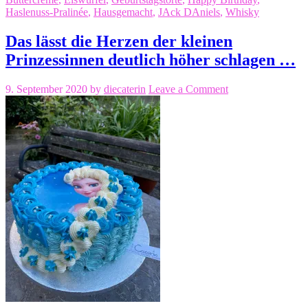
Haslenuss-Pralinée
,
Hausgemacht
,
JAck DAniels
,
Whisky
Das lässt die Herzen der kleinen
Prinzessinnen deutlich höher schlagen …
9. September 2020
by
diecaterin
Leave a Comment