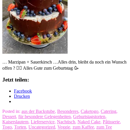
… Marzipan + Sauerkirsch …Alles drin, bleibt da noch ein Wunsch
offen ? 🤷‍♀️ Alles Gute zum Geburtstag 🥳
Jetzt teilen:
Facebook
Drucken
Posted in:
aus der Backstube
,
Besonderes
,
Caketogo
,
Catering
,
Dessert
,
für besondere Gelegenheiten
,
Geburtstagstorten
,
Kaiserslautern
,
Lieferservice
,
Nachtisch
,
Naked Cake
,
Pâtisserie
,
Togo
,
Torten
,
Uncategorized
,
Veggie
,
zum Kaffee
,
zum Tee