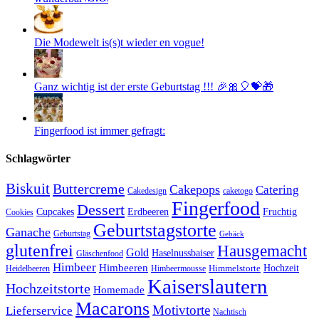
Die Modewelt is(s)t wieder en vogue!
Ganz wichtig ist der erste Geburtstag !!! 🎉🎀🎈💝🎁
Fingerfood ist immer gefragt:
Schlagwörter
Biskuit
Buttercreme
Cakepops
Catering
Cakedesign
caketogo
Fingerfood
Dessert
Cupcakes
Erdbeeren
Fruchtig
Cookies
Geburtstagstorte
Ganache
Geburtstag
Gebäck
glutenfrei
Hausgemacht
Gold
Haselnussbaiser
Gläschenfood
Himbeer
Himbeeren
Hochzeit
Himbeermousse
Himmelstorte
Heidelbeeren
Kaiserslautern
Hochzeitstorte
Homemade
Macarons
Motivtorte
Lieferservice
Nachtisch