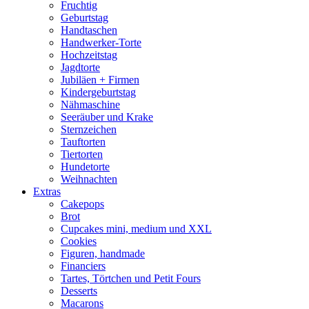
Fruchtig
Geburtstag
Handtaschen
Handwerker-Torte
Hochzeitstag
Jagdtorte
Jubiläen + Firmen
Kindergeburtstag
Nähmaschine
Seeräuber und Krake
Sternzeichen
Tauftorten
Tiertorten
Hundetorte
Weihnachten
Extras
Cakepops
Brot
Cupcakes mini, medium und XXL
Cookies
Figuren, handmade
Financiers
Tartes, Törtchen und Petit Fours
Desserts
Macarons