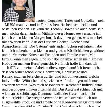
Torten, Cupcakes, Tartes und Co sollte – nein
– MUSS man live und in Farbe sehen, riechen, schmecken und
bestaunen können. Da kann die Technik, soweit sie auch heute sein
mag, nichts daran ändern. Mithilfe dieser Homepage versuche ich
jedoch einen kleinen Vorgeschmack davon zu geben, was man bei
mir erwarten kann. Aus der Lust am Backen, Kochen und
Ausprobieren ist “Die Caterin” entstanden. Schon seit Jahren habe
ich mich nebenher den kleinen und großen Köstlichkeiten gewidmet
und durfte meine Künste an Freunden und Familie testen. Mit
Erfolg, kann man sagen. Und so habe ich inzwischen mein größtes
Hobby zu meinem Beruf gemacht. Natürlich hoffe ich, dass ich
auch SIE von meinen Arbeiten überzeugen kann! Ich freue mich,
dass ich bisher schon viele Hochzeiten, Geburtstage und
Kaffekränzchen bereichern durfte. Und ich bin gespannt, welche
individuellen Wünsche und speziellen Anforderungen mich noch
erwarten werden. Was mich besonders Auszeichnet? Individualität
und besonderes Fingerspitzengefühl! Das Auge isst schließlich mit,
wie man so schön sagt. Dennnoch sollte der Geschmack nicht
darunter leiden. Deswegen verwende ich selbstverständlich nur
ausgewählte Produkte und arbeite ohne Konservierungsstoffe und
Geschmacksverstärker. Ob eine Torte, Cupcakes oder doch etwas