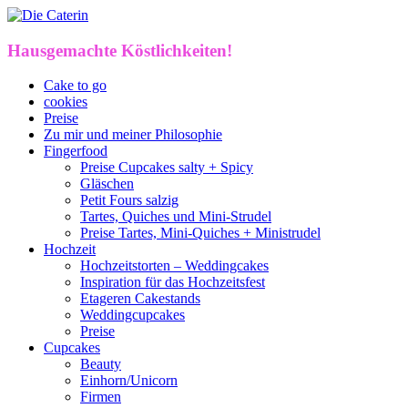
Hausgemachte Köstlichkeiten!
Cake to go
cookies
Preise
Zu mir und meiner Philosophie
Fingerfood
Preise Cupcakes salty + Spicy
Gläschen
Petit Fours salzig
Tartes, Quiches und Mini-Strudel
Preise Tartes, Mini-Quiches + Ministrudel
Hochzeit
Hochzeitstorten – Weddingcakes
Inspiration für das Hochzeitsfest
Etageren Cakestands
Weddingcupcakes
Preise
Cupcakes
Beauty
Einhorn/Unicorn
Firmen