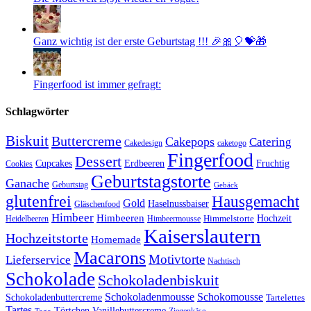
Ganz wichtig ist der erste Geburtstag !!! 🎉🎀🎈💝🎁
Fingerfood ist immer gefragt:
Schlagwörter
Biskuit
Buttercreme
Cakepops
Catering
Cakedesign
caketogo
Fingerfood
Dessert
Cupcakes
Erdbeeren
Fruchtig
Cookies
Geburtstagstorte
Ganache
Geburtstag
Gebäck
glutenfrei
Hausgemacht
Gold
Haselnussbaiser
Gläschenfood
Himbeer
Himbeeren
Hochzeit
Himbeermousse
Himmelstorte
Heidelbeeren
Kaiserslautern
Hochzeitstorte
Homemade
Macarons
Motivtorte
Lieferservice
Nachtisch
Schokolade
Schokoladenbiskuit
Schokoladenmousse
Schokomousse
Schokoladenbuttercreme
Tartelettes
Tartes
Vanillebuttercreme
Törtchen
Ziegenkäse