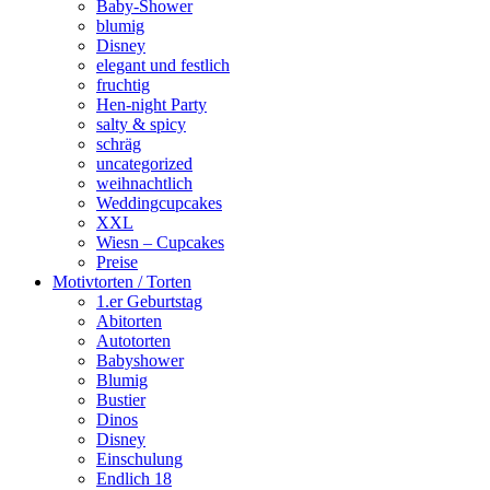
Baby-Shower
blumig
Disney
elegant und festlich
fruchtig
Hen-night Party
salty & spicy
schräg
uncategorized
weihnachtlich
Weddingcupcakes
XXL
Wiesn – Cupcakes
Preise
Motivtorten / Torten
1.er Geburtstag
Abitorten
Autotorten
Babyshower
Blumig
Bustier
Dinos
Disney
Einschulung
Endlich 18