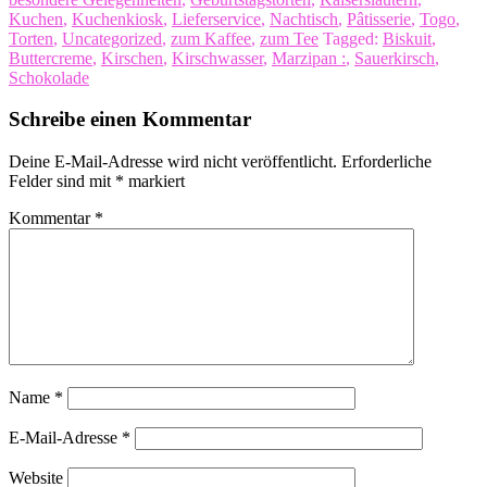
Kuchen
,
Kuchenkiosk
,
Lieferservice
,
Nachtisch
,
Pâtisserie
,
Togo
,
Torten
,
Uncategorized
,
zum Kaffee
,
zum Tee
Tagged:
Biskuit
,
Buttercreme
,
Kirschen
,
Kirschwasser
,
Marzipan :
,
Sauerkirsch
,
Schokolade
Schreibe einen Kommentar
Deine E-Mail-Adresse wird nicht veröffentlicht.
Erforderliche
Felder sind mit
*
markiert
Kommentar
*
Name
*
E-Mail-Adresse
*
Website