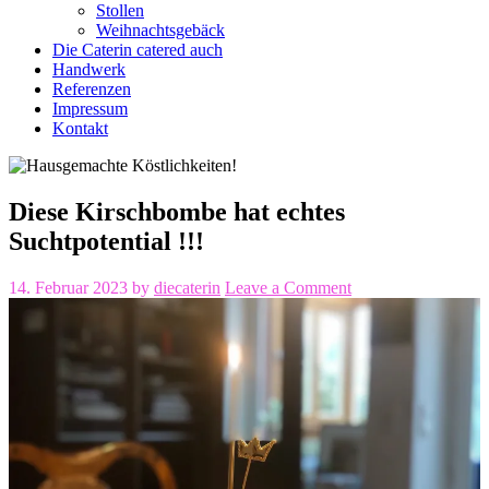
Stollen
Weihnachtsgebäck
Die Caterin catered auch
Handwerk
Referenzen
Impressum
Kontakt
Diese Kirschbombe hat echtes
Suchtpotential !!!
14. Februar 2023
by
diecaterin
Leave a Comment