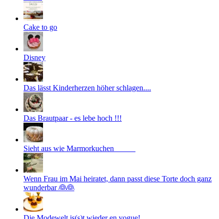
Cake to go
Disney
Das lässt Kinderherzen höher schlagen....
Das Brautpaar - es lebe hoch !!!
Sieht aus wie Marmorkuchen _____
Wenn Frau im Mai heiratet, dann passt diese Torte doch ganz
wunderbar 👰👰
Die Modewelt is(s)t wieder en vogue!