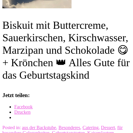
Biskuit mit Buttercreme,
Sauerkirschen, Kirschwasser,
Marzipan und Schokolade 😋
+ Krönchen 👑 Alles Gute für
das Geburtstagskind
Jetzt teilen:
Facebook
Drucken
Posted in:
aus der Backstube
,
Besonderes
,
Catering
,
Dessert
,
für
besondere Gelegenheiten
,
Geburtstagstorten
,
Kaiserslautern
,