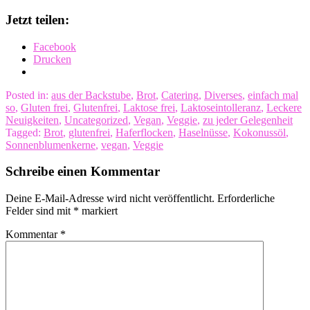
Jetzt teilen:
Facebook
Drucken
Posted in:
aus der Backstube
,
Brot
,
Catering
,
Diverses
,
einfach mal
so
,
Gluten frei
,
Glutenfrei
,
Laktose frei
,
Laktoseintolleranz
,
Leckere
Neuigkeiten
,
Uncategorized
,
Vegan
,
Veggie
,
zu jeder Gelegenheit
Tagged:
Brot
,
glutenfrei
,
Haferflocken
,
Haselnüsse
,
Kokonussöl
,
Sonnenblumenkerne
,
vegan
,
Veggie
Schreibe einen Kommentar
Deine E-Mail-Adresse wird nicht veröffentlicht.
Erforderliche
Felder sind mit
*
markiert
Kommentar
*