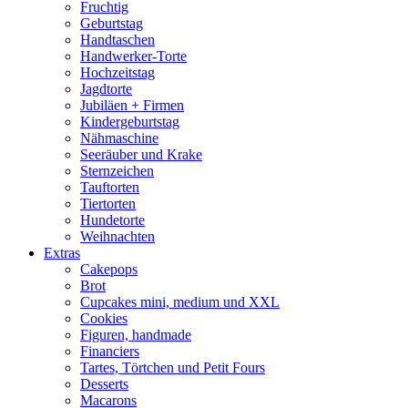
Fruchtig
Geburtstag
Handtaschen
Handwerker-Torte
Hochzeitstag
Jagdtorte
Jubiläen + Firmen
Kindergeburtstag
Nähmaschine
Seeräuber und Krake
Sternzeichen
Tauftorten
Tiertorten
Hundetorte
Weihnachten
Extras
Cakepops
Brot
Cupcakes mini, medium und XXL
Cookies
Figuren, handmade
Financiers
Tartes, Törtchen und Petit Fours
Desserts
Macarons