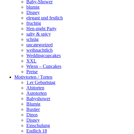
Baby-Shower
blumig
Disney
elegant und festlich
fruchtig
Hen-night Party
salty & spicy
schräg
uncategorized
weihnachtlich
Weddingcupcakes
XXL
Wiesn – Cupcakes
Preise
Motivtorten / Torten
1.er Geburtstag
Abitorten
Autotorten
Babyshower
Blumig
Bustier
Dinos
Disney
Einschulung
Endlich 18