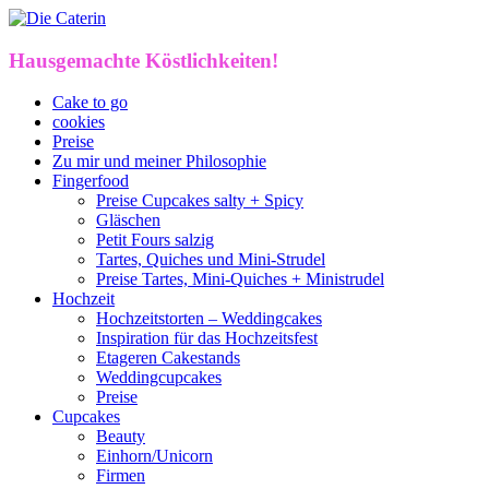
Hausgemachte Köstlichkeiten!
Cake to go
cookies
Preise
Zu mir und meiner Philosophie
Fingerfood
Preise Cupcakes salty + Spicy
Gläschen
Petit Fours salzig
Tartes, Quiches und Mini-Strudel
Preise Tartes, Mini-Quiches + Ministrudel
Hochzeit
Hochzeitstorten – Weddingcakes
Inspiration für das Hochzeitsfest
Etageren Cakestands
Weddingcupcakes
Preise
Cupcakes
Beauty
Einhorn/Unicorn
Firmen