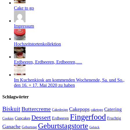
Cake to go
Impressum
Hochzeitstortenkollektion
Erdbeeren, Erdbeeren, Erdbeeren,.....
Im Kuchenkiosk am kommenden Wochenende, Sa. und So.,
den 16. + 17. Mai 2020 zu haben
Schlagwörter
Biskuit
Buttercreme
Cakepops
Catering
Cakedesign
caketogo
Fingerfood
Dessert
Cupcakes
Erdbeeren
Fruchtig
Cookies
Geburtstagstorte
Ganache
Geburtstag
Gebäck