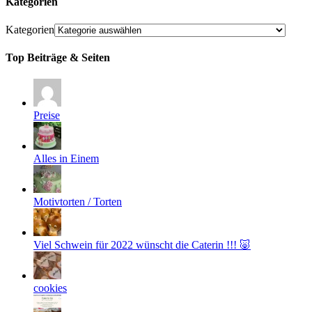
Kategorien
Kategorien
Top Beiträge & Seiten
Preise
Alles in Einem
Motivtorten / Torten
Viel Schwein für 2022 wünscht die Caterin !!! 🐷
cookies