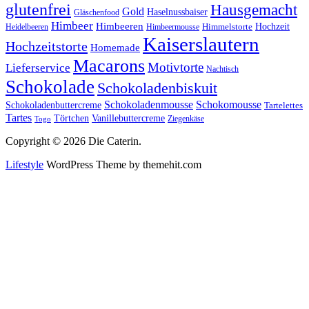
glutenfrei
Hausgemacht
Gold
Haselnussbaiser
Gläschenfood
Himbeer
Himbeeren
Hochzeit
Himbeermousse
Himmelstorte
Heidelbeeren
Kaiserslautern
Hochzeitstorte
Homemade
Macarons
Motivtorte
Lieferservice
Nachtisch
Schokolade
Schokoladenbiskuit
Schokoladenmousse
Schokomousse
Schokoladenbuttercreme
Tartelettes
Tartes
Vanillebuttercreme
Törtchen
Ziegenkäse
Togo
Copyright © 2026 Die Caterin.
Lifestyle
WordPress Theme by themehit.com