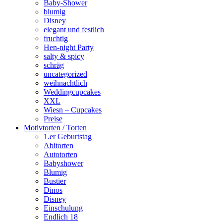
Baby-Shower
blumig
Disney
elegant und festlich
fruchtig
Hen-night Party
salty & spicy
schräg
uncategorized
weihnachtlich
Weddingcupcakes
XXL
Wiesn – Cupcakes
Preise
Motivtorten / Torten
1.er Geburtstag
Abitorten
Autotorten
Babyshower
Blumig
Bustier
Dinos
Disney
Einschulung
Endlich 18