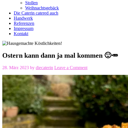
Stollen
Weihnachtsgebäck
Die Caterin catered auch
Handwerk
Referenzen
Impressum
Kontakt
Ostern kann dann ja mal kommen 🙂🥕
28. März 2023
by
diecaterin
Leave a Comment