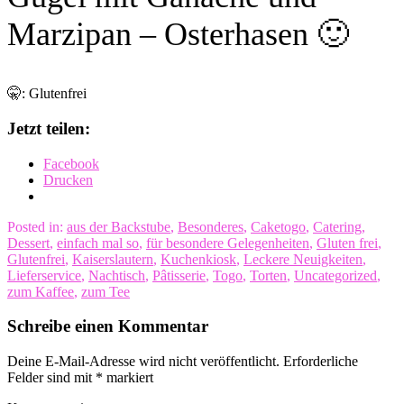
Marzipan – Osterhasen 🙂
🤫: Glutenfrei
Jetzt teilen:
Facebook
Drucken
Posted in:
aus der Backstube
,
Besonderes
,
Caketogo
,
Catering
,
Dessert
,
einfach mal so
,
für besondere Gelegenheiten
,
Gluten frei
,
Glutenfrei
,
Kaiserslautern
,
Kuchenkiosk
,
Leckere Neuigkeiten
,
Lieferservice
,
Nachtisch
,
Pâtisserie
,
Togo
,
Torten
,
Uncategorized
,
zum Kaffee
,
zum Tee
Schreibe einen Kommentar
Deine E-Mail-Adresse wird nicht veröffentlicht.
Erforderliche
Felder sind mit
*
markiert