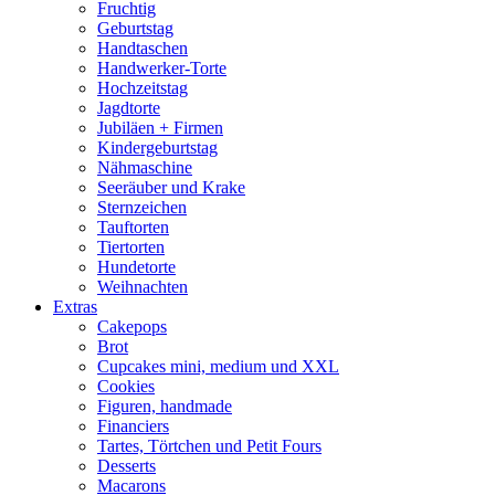
Fruchtig
Geburtstag
Handtaschen
Handwerker-Torte
Hochzeitstag
Jagdtorte
Jubiläen + Firmen
Kindergeburtstag
Nähmaschine
Seeräuber und Krake
Sternzeichen
Tauftorten
Tiertorten
Hundetorte
Weihnachten
Extras
Cakepops
Brot
Cupcakes mini, medium und XXL
Cookies
Figuren, handmade
Financiers
Tartes, Törtchen und Petit Fours
Desserts
Macarons