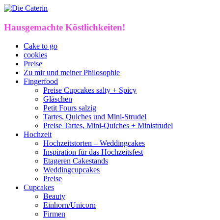
Hausgemachte Köstlichkeiten!
Cake to go
cookies
Preise
Zu mir und meiner Philosophie
Fingerfood
Preise Cupcakes salty + Spicy
Gläschen
Petit Fours salzig
Tartes, Quiches und Mini-Strudel
Preise Tartes, Mini-Quiches + Ministrudel
Hochzeit
Hochzeitstorten – Weddingcakes
Inspiration für das Hochzeitsfest
Etageren Cakestands
Weddingcupcakes
Preise
Cupcakes
Beauty
Einhorn/Unicorn
Firmen