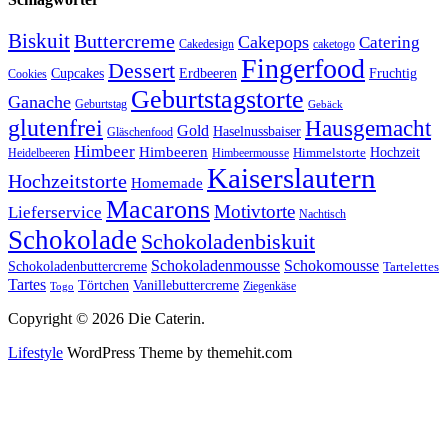
Biskuit
Buttercreme
Cakepops
Catering
Cakedesign
caketogo
Fingerfood
Dessert
Cupcakes
Erdbeeren
Fruchtig
Cookies
Geburtstagstorte
Ganache
Geburtstag
Gebäck
glutenfrei
Hausgemacht
Gold
Haselnussbaiser
Gläschenfood
Himbeer
Himbeeren
Hochzeit
Himbeermousse
Himmelstorte
Heidelbeeren
Kaiserslautern
Hochzeitstorte
Homemade
Macarons
Motivtorte
Lieferservice
Nachtisch
Schokolade
Schokoladenbiskuit
Schokoladenmousse
Schokomousse
Schokoladenbuttercreme
Tartelettes
Tartes
Vanillebuttercreme
Törtchen
Ziegenkäse
Togo
Copyright © 2026 Die Caterin.
Lifestyle
WordPress Theme by themehit.com