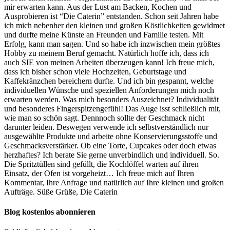
mir erwarten kann. Aus der Lust am Backen, Kochen und
Ausprobieren ist “Die Caterin” entstanden. Schon seit Jahren habe
ich mich nebenher den kleinen und großen Köstlichkeiten gewidmet
und durfte meine Künste an Freunden und Familie testen. Mit
Erfolg, kann man sagen. Und so habe ich inzwischen mein größtes
Hobby zu meinem Beruf gemacht. Natürlich hoffe ich, dass ich
auch SIE von meinen Arbeiten überzeugen kann! Ich freue mich,
dass ich bisher schon viele Hochzeiten, Geburtstage und
Kaffekränzchen bereichern durfte. Und ich bin gespannt, welche
individuellen Wünsche und speziellen Anforderungen mich noch
erwarten werden. Was mich besonders Auszeichnet? Individualität
und besonderes Fingerspitzengefühl! Das Auge isst schließlich mit,
wie man so schön sagt. Dennnoch sollte der Geschmack nicht
darunter leiden. Deswegen verwende ich selbstverständlich nur
ausgewählte Produkte und arbeite ohne Konservierungsstoffe und
Geschmacksverstärker. Ob eine Torte, Cupcakes oder doch etwas
herzhaftes? Ich berate Sie gerne unverbindlich und individuell. So.
Die Spritztüllen sind gefüllt, die Kochlöffel warten auf ihren
Einsatz, der Ofen ist vorgeheizt… Ich freue mich auf Ihren
Kommentar, Ihre Anfrage und natürlich auf Ihre kleinen und großen
Aufträge. Süße Grüße, Die Caterin
Blog kostenlos abonnieren