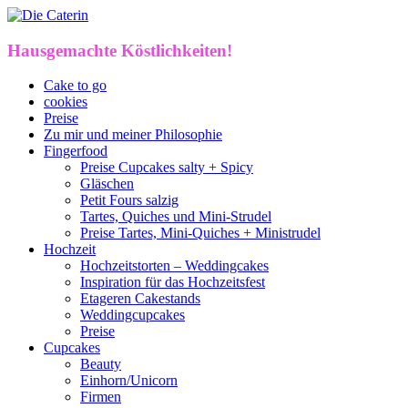
Hausgemachte Köstlichkeiten!
Cake to go
cookies
Preise
Zu mir und meiner Philosophie
Fingerfood
Preise Cupcakes salty + Spicy
Gläschen
Petit Fours salzig
Tartes, Quiches und Mini-Strudel
Preise Tartes, Mini-Quiches + Ministrudel
Hochzeit
Hochzeitstorten – Weddingcakes
Inspiration für das Hochzeitsfest
Etageren Cakestands
Weddingcupcakes
Preise
Cupcakes
Beauty
Einhorn/Unicorn
Firmen