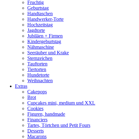
Fruchtig
Geburtstag
Handtaschen
Handwerker-Torte
Hochzeitstag
Jagdtorte
Jubiläen + Firmen
Kindergeburtstag
Nähmaschine
Seeräuber und Krake
Sternzeichen
Tauftorten
Tiertorten
Hundetorte
Weihnachten
Extras
Cakepops
Brot
Cupcakes mini, medium und XXL
Cookies
Figuren, handmade
Financiers
Tartes, Törtchen und Petit Fours
Desserts
Macarons