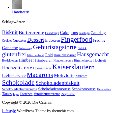
Handwerk
Schlagwörter
Biskuit
Buttercreme
Cakepops
Catering
Cakedesign
caketogo
Fingerfood
Dessert
Cupcakes
Erdbeeren
Fruchtig
Cookies
Geburtstagstorte
Ganache
Geburtstag
Gebäck
glutenfrei
Hausgemacht
Gold
Haselnussbaiser
Gläschenfood
Himbeer
Himbeeren
Hochzeit
Himbeermousse
Himmelstorte
Heidelbeeren
Kaiserslautern
Hochzeitstorte
Homemade
Macarons
Motivtorte
Lieferservice
Nachtisch
Schokolade
Schokoladenbiskuit
Schokoladenmousse
Schokomousse
Schokoladenbuttercreme
Tartelettes
Tartes
Vanillebuttercreme
Törtchen
Ziegenkäse
Togo
Copyright © 2026 Die Caterin.
Lifestyle
WordPress Theme by themehit.com