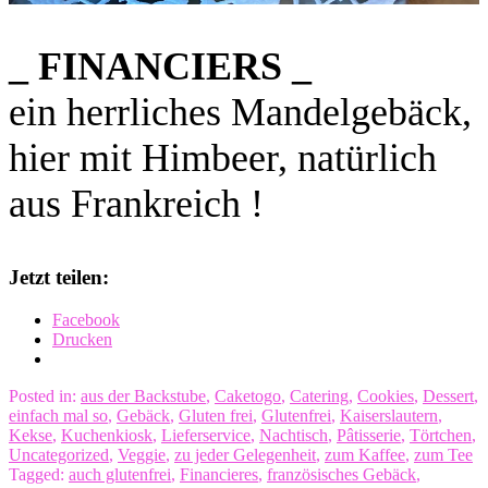
_ FINANCIERS _
ein herrliches Mandelgebäck,
hier mit Himbeer, natürlich
aus Frankreich !
Jetzt teilen:
Facebook
Drucken
Posted in:
aus der Backstube
,
Caketogo
,
Catering
,
Cookies
,
Dessert
,
einfach mal so
,
Gebäck
,
Gluten frei
,
Glutenfrei
,
Kaiserslautern
,
Kekse
,
Kuchenkiosk
,
Lieferservice
,
Nachtisch
,
Pâtisserie
,
Törtchen
,
Uncategorized
,
Veggie
,
zu jeder Gelegenheit
,
zum Kaffee
,
zum Tee
Tagged:
auch glutenfrei
,
Financieres
,
französisches Gebäck
,