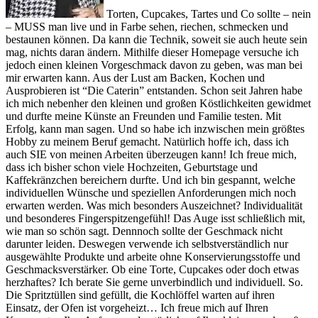
Torten, Cupcakes, Tartes und Co sollte – nein
– MUSS man live und in Farbe sehen, riechen, schmecken und
bestaunen können. Da kann die Technik, soweit sie auch heute sein
mag, nichts daran ändern. Mithilfe dieser Homepage versuche ich
jedoch einen kleinen Vorgeschmack davon zu geben, was man bei
mir erwarten kann. Aus der Lust am Backen, Kochen und
Ausprobieren ist “Die Caterin” entstanden. Schon seit Jahren habe
ich mich nebenher den kleinen und großen Köstlichkeiten gewidmet
und durfte meine Künste an Freunden und Familie testen. Mit
Erfolg, kann man sagen. Und so habe ich inzwischen mein größtes
Hobby zu meinem Beruf gemacht. Natürlich hoffe ich, dass ich
auch SIE von meinen Arbeiten überzeugen kann! Ich freue mich,
dass ich bisher schon viele Hochzeiten, Geburtstage und
Kaffekränzchen bereichern durfte. Und ich bin gespannt, welche
individuellen Wünsche und speziellen Anforderungen mich noch
erwarten werden. Was mich besonders Auszeichnet? Individualität
und besonderes Fingerspitzengefühl! Das Auge isst schließlich mit,
wie man so schön sagt. Dennnoch sollte der Geschmack nicht
darunter leiden. Deswegen verwende ich selbstverständlich nur
ausgewählte Produkte und arbeite ohne Konservierungsstoffe und
Geschmacksverstärker. Ob eine Torte, Cupcakes oder doch etwas
herzhaftes? Ich berate Sie gerne unverbindlich und individuell. So.
Die Spritztüllen sind gefüllt, die Kochlöffel warten auf ihren
Einsatz, der Ofen ist vorgeheizt… Ich freue mich auf Ihren