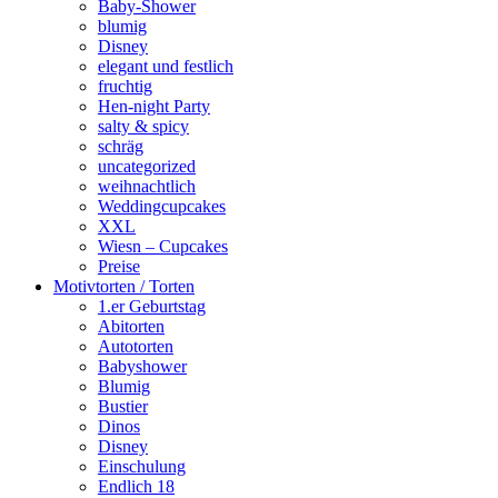
Baby-Shower
blumig
Disney
elegant und festlich
fruchtig
Hen-night Party
salty & spicy
schräg
uncategorized
weihnachtlich
Weddingcupcakes
XXL
Wiesn – Cupcakes
Preise
Motivtorten / Torten
1.er Geburtstag
Abitorten
Autotorten
Babyshower
Blumig
Bustier
Dinos
Disney
Einschulung
Endlich 18