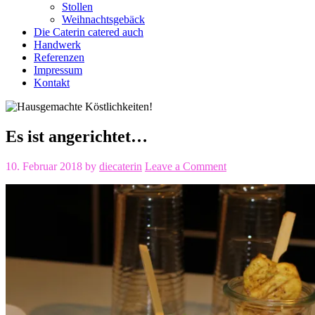
Stollen
Weihnachtsgebäck
Die Caterin catered auch
Handwerk
Referenzen
Impressum
Kontakt
Es ist angerichtet…
10. Februar 2018
by
diecaterin
Leave a Comment