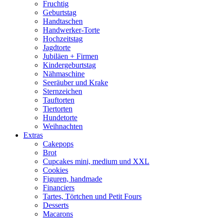
Fruchtig
Geburtstag
Handtaschen
Handwerker-Torte
Hochzeitstag
Jagdtorte
Jubiläen + Firmen
Kindergeburtstag
Nähmaschine
Seeräuber und Krake
Sternzeichen
Tauftorten
Tiertorten
Hundetorte
Weihnachten
Extras
Cakepops
Brot
Cupcakes mini, medium und XXL
Cookies
Figuren, handmade
Financiers
Tartes, Törtchen und Petit Fours
Desserts
Macarons