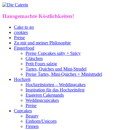
Hausgemachte Köstlichkeiten!
Cake to go
cookies
Preise
Zu mir und meiner Philosophie
Fingerfood
Preise Cupcakes salty + Spicy
Gläschen
Petit Fours salzig
Tartes, Quiches und Mini-Strudel
Preise Tartes, Mini-Quiches + Ministrudel
Hochzeit
Hochzeitstorten – Weddingcakes
Inspiration für das Hochzeitsfest
Etageren Cakestands
Weddingcupcakes
Preise
Cupcakes
Beauty
Einhorn/Unicorn
Firmen