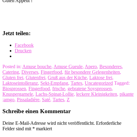
Guten Appetit !
Jetzt teilen:
Facebook
Drucken
Posted in:
Amuse bouche
,
Amuse Gueule
,
Apero
,
Besonderes
,
Catering
,
Diverses
,
Fingerfood
,
für besondere Gelegenheiten
,
Gluten frei
,
Glutenfrei
,
Gruß aus der Küche
,
Laktose frei
,
Laktoseintolleranz
,
Sekt-Empfang
,
Tartes
,
Uncategorized
Tagged:
Biosprossen
,
Fingerfood
,
frische
,
gebratene Soysprossen
,
Knuspergarnele
,
Lachs-Spinat-Lollie
,
leckere Kleinigkeiten
,
pikante
;amgo
,
Pissaladière
,
Saté
,
Tartes
,
Z
Schreibe einen Kommentar
Deine E-Mail-Adresse wird nicht veröffentlicht.
Erforderliche
Felder sind mit
*
markiert