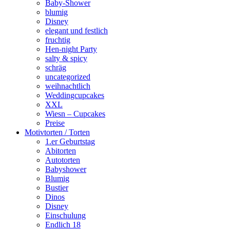
Baby-Shower
blumig
Disney
elegant und festlich
fruchtig
Hen-night Party
salty & spicy
schräg
uncategorized
weihnachtlich
Weddingcupcakes
XXL
Wiesn – Cupcakes
Preise
Motivtorten / Torten
1.er Geburtstag
Abitorten
Autotorten
Babyshower
Blumig
Bustier
Dinos
Disney
Einschulung
Endlich 18