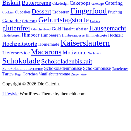
Biskuit
Buttercreme
Cakepops
Catering
Cakedesign
caketogo
Fingerfood
Dessert
Cupcakes
Erdbeeren
Fruchtig
Cookies
Geburtstagstorte
Ganache
Geburtstag
Gebäck
glutenfrei
Hausgemacht
Gold
Haselnussbaiser
Gläschenfood
Himbeer
Himbeeren
Hochzeit
Himbeermousse
Himmelstorte
Heidelbeeren
Kaiserslautern
Hochzeitstorte
Homemade
Macarons
Motivtorte
Lieferservice
Nachtisch
Schokolade
Schokoladenbiskuit
Schokoladenmousse
Schokomousse
Schokoladenbuttercreme
Tartelettes
Tartes
Vanillebuttercreme
Törtchen
Ziegenkäse
Togo
Copyright © 2026 Die Caterin.
Lifestyle
WordPress Theme by themehit.com