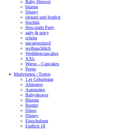
Baby-Shower
blumig
Disney
elegant und festlich
fruchtig
Hen-night Party
salty & spicy
schräg
uncategorized
weihnachtlich
Weddingcupcakes
XXL
Wiesn – Cupcakes
Preise
Motivtorten / Torten
1.er Geburtstag
Abitorten
Autotorten
Babyshower
Blumig
Bustier
Dinos
Disney
Einschulung
Endlich 18