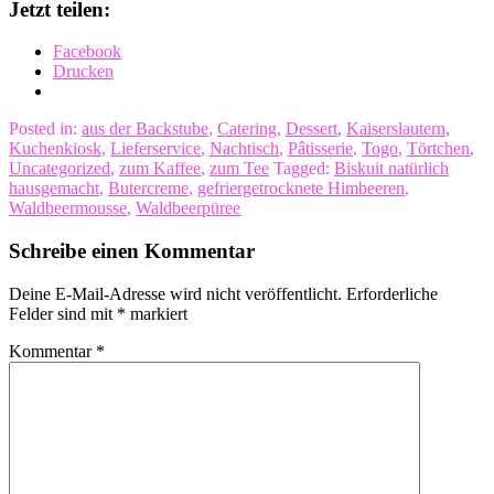
Jetzt teilen:
Facebook
Drucken
Posted in:
aus der Backstube
,
Catering
,
Dessert
,
Kaiserslautern
,
Kuchenkiosk
,
Lieferservice
,
Nachtisch
,
Pâtisserie
,
Togo
,
Törtchen
,
Uncategorized
,
zum Kaffee
,
zum Tee
Tagged:
Biskuit natürlich
hausgemacht
,
Butercreme
,
gefriergetrocknete Himbeeren
,
Waldbeermousse
,
Waldbeerpüree
Schreibe einen Kommentar
Deine E-Mail-Adresse wird nicht veröffentlicht.
Erforderliche
Felder sind mit
*
markiert
Kommentar
*