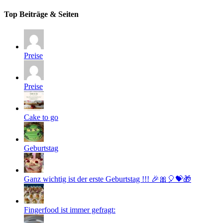
Top Beiträge & Seiten
Preise
Preise
Cake to go
Geburtstag
Ganz wichtig ist der erste Geburtstag !!! 🎉🎀🎈💝🎁
Fingerfood ist immer gefragt: