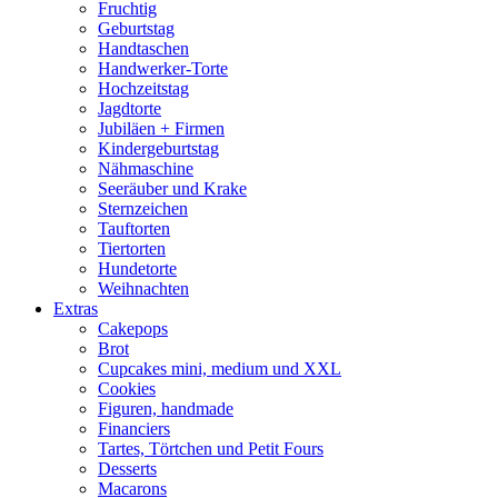
Fruchtig
Geburtstag
Handtaschen
Handwerker-Torte
Hochzeitstag
Jagdtorte
Jubiläen + Firmen
Kindergeburtstag
Nähmaschine
Seeräuber und Krake
Sternzeichen
Tauftorten
Tiertorten
Hundetorte
Weihnachten
Extras
Cakepops
Brot
Cupcakes mini, medium und XXL
Cookies
Figuren, handmade
Financiers
Tartes, Törtchen und Petit Fours
Desserts
Macarons