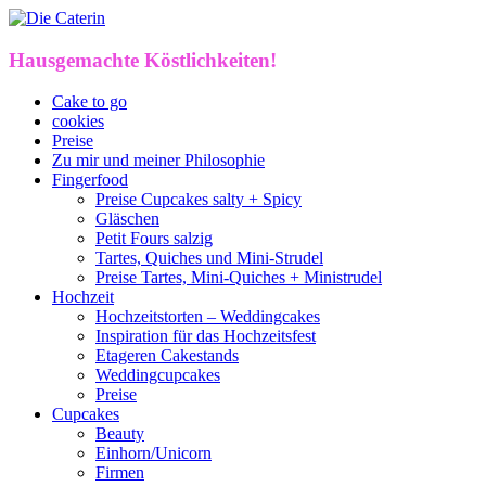
Hausgemachte Köstlichkeiten!
Cake to go
cookies
Preise
Zu mir und meiner Philosophie
Fingerfood
Preise Cupcakes salty + Spicy
Gläschen
Petit Fours salzig
Tartes, Quiches und Mini-Strudel
Preise Tartes, Mini-Quiches + Ministrudel
Hochzeit
Hochzeitstorten – Weddingcakes
Inspiration für das Hochzeitsfest
Etageren Cakestands
Weddingcupcakes
Preise
Cupcakes
Beauty
Einhorn/Unicorn
Firmen