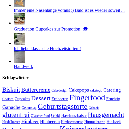
Immer eine Nasenlänge voraus :) Bald ist es wieder soweit ...
Graduation Cupcakes zur Promotion. 🎓
Ich liebe klassische Hochzeitstorten !
Handwerk
Schlagwörter
Biskuit
Buttercreme
Cakepops
Catering
Cakedesign
caketogo
Fingerfood
Dessert
Cupcakes
Erdbeeren
Fruchtig
Cookies
Geburtstagstorte
Ganache
Geburtstag
Gebäck
glutenfrei
Hausgemacht
Gold
Haselnussbaiser
Gläschenfood
Himbeer
Himbeeren
Hochzeit
Himbeermousse
Himmelstorte
Heidelbeeren