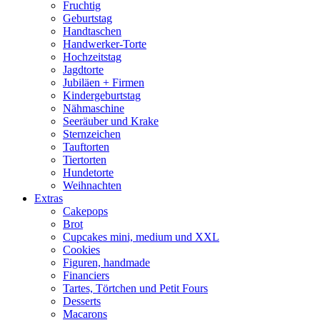
Fruchtig
Geburtstag
Handtaschen
Handwerker-Torte
Hochzeitstag
Jagdtorte
Jubiläen + Firmen
Kindergeburtstag
Nähmaschine
Seeräuber und Krake
Sternzeichen
Tauftorten
Tiertorten
Hundetorte
Weihnachten
Extras
Cakepops
Brot
Cupcakes mini, medium und XXL
Cookies
Figuren, handmade
Financiers
Tartes, Törtchen und Petit Fours
Desserts
Macarons