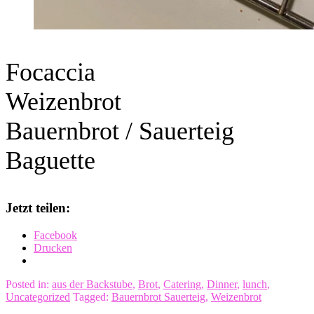
Focaccia
Weizenbrot
Bauernbrot / Sauerteig
Baguette
Jetzt teilen:
Facebook
Drucken
Posted in:
aus der Backstube
,
Brot
,
Catering
,
Dinner
,
lunch
,
Uncategorized
Tagged:
Bauernbrot Sauerteig
,
Weizenbrot