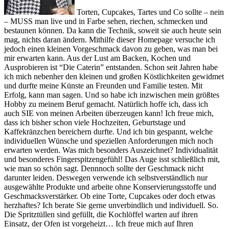
Torten, Cupcakes, Tartes und Co sollte – nein
– MUSS man live und in Farbe sehen, riechen, schmecken und
bestaunen können. Da kann die Technik, soweit sie auch heute sein
mag, nichts daran ändern. Mithilfe dieser Homepage versuche ich
jedoch einen kleinen Vorgeschmack davon zu geben, was man bei
mir erwarten kann. Aus der Lust am Backen, Kochen und
Ausprobieren ist “Die Caterin” entstanden. Schon seit Jahren habe
ich mich nebenher den kleinen und großen Köstlichkeiten gewidmet
und durfte meine Künste an Freunden und Familie testen. Mit
Erfolg, kann man sagen. Und so habe ich inzwischen mein größtes
Hobby zu meinem Beruf gemacht. Natürlich hoffe ich, dass ich
auch SIE von meinen Arbeiten überzeugen kann! Ich freue mich,
dass ich bisher schon viele Hochzeiten, Geburtstage und
Kaffekränzchen bereichern durfte. Und ich bin gespannt, welche
individuellen Wünsche und speziellen Anforderungen mich noch
erwarten werden. Was mich besonders Auszeichnet? Individualität
und besonderes Fingerspitzengefühl! Das Auge isst schließlich mit,
wie man so schön sagt. Dennnoch sollte der Geschmack nicht
darunter leiden. Deswegen verwende ich selbstverständlich nur
ausgewählte Produkte und arbeite ohne Konservierungsstoffe und
Geschmacksverstärker. Ob eine Torte, Cupcakes oder doch etwas
herzhaftes? Ich berate Sie gerne unverbindlich und individuell. So.
Die Spritztüllen sind gefüllt, die Kochlöffel warten auf ihren
Einsatz, der Ofen ist vorgeheizt… Ich freue mich auf Ihren