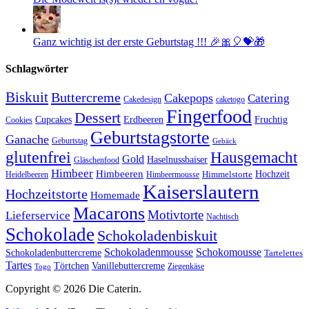
Ganz wichtig ist der erste Geburtstag !!! 🎉🎀🎈💝🎁
Schlagwörter
Biskuit
Buttercreme
Cakepops
Catering
Cakedesign
caketogo
Fingerfood
Dessert
Cupcakes
Erdbeeren
Fruchtig
Cookies
Geburtstagstorte
Ganache
Geburtstag
Gebäck
glutenfrei
Hausgemacht
Gold
Haselnussbaiser
Gläschenfood
Himbeer
Himbeeren
Hochzeit
Himbeermousse
Himmelstorte
Heidelbeeren
Kaiserslautern
Hochzeitstorte
Homemade
Macarons
Motivtorte
Lieferservice
Nachtisch
Schokolade
Schokoladenbiskuit
Schokoladenmousse
Schokomousse
Schokoladenbuttercreme
Tartelettes
Tartes
Vanillebuttercreme
Törtchen
Ziegenkäse
Togo
Copyright © 2026 Die Caterin.