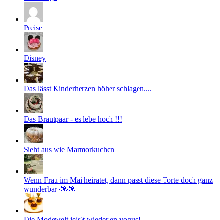
Preise
Disney
Das lässt Kinderherzen höher schlagen....
Das Brautpaar - es lebe hoch !!!
Sieht aus wie Marmorkuchen _____
Wenn Frau im Mai heiratet, dann passt diese Torte doch ganz
wunderbar 👰👰
Die Modewelt is(s)t wieder en vogue!