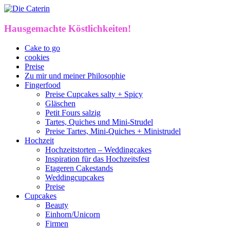
Hausgemachte Köstlichkeiten!
Cake to go
cookies
Preise
Zu mir und meiner Philosophie
Fingerfood
Preise Cupcakes salty + Spicy
Gläschen
Petit Fours salzig
Tartes, Quiches und Mini-Strudel
Preise Tartes, Mini-Quiches + Ministrudel
Hochzeit
Hochzeitstorten – Weddingcakes
Inspiration für das Hochzeitsfest
Etageren Cakestands
Weddingcupcakes
Preise
Cupcakes
Beauty
Einhorn/Unicorn
Firmen