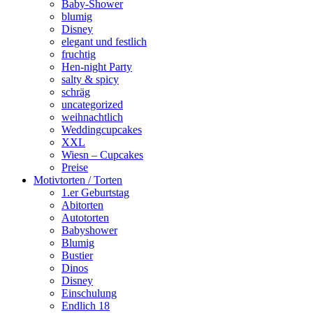
Baby-Shower
blumig
Disney
elegant und festlich
fruchtig
Hen-night Party
salty & spicy
schräg
uncategorized
weihnachtlich
Weddingcupcakes
XXL
Wiesn – Cupcakes
Preise
Motivtorten / Torten
1.er Geburtstag
Abitorten
Autotorten
Babyshower
Blumig
Bustier
Dinos
Disney
Einschulung
Endlich 18