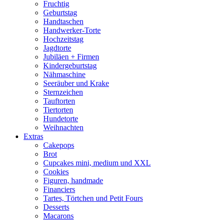
Fruchtig
Geburtstag
Handtaschen
Handwerker-Torte
Hochzeitstag
Jagdtorte
Jubiläen + Firmen
Kindergeburtstag
Nähmaschine
Seeräuber und Krake
Sternzeichen
Tauftorten
Tiertorten
Hundetorte
Weihnachten
Extras
Cakepops
Brot
Cupcakes mini, medium und XXL
Cookies
Figuren, handmade
Financiers
Tartes, Törtchen und Petit Fours
Desserts
Macarons