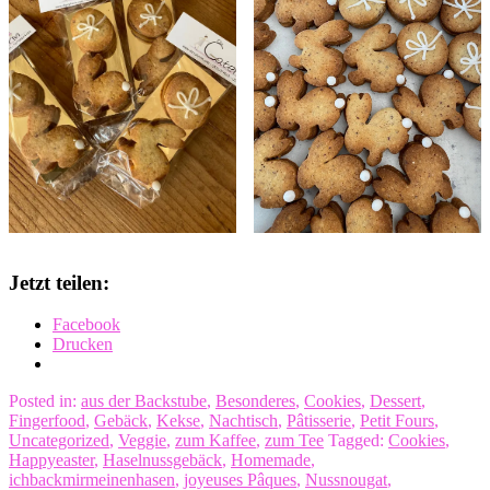
Jetzt teilen:
Facebook
Drucken
Posted in:
aus der Backstube
,
Besonderes
,
Cookies
,
Dessert
,
Fingerfood
,
Gebäck
,
Kekse
,
Nachtisch
,
Pâtisserie
,
Petit Fours
,
Uncategorized
,
Veggie
,
zum Kaffee
,
zum Tee
Tagged:
Cookies
,
Happyeaster
,
Haselnussgebäck
,
Homemade
,
ichbackmirmeinenhasen
,
joyeuses Pâques
,
Nussnougat
,