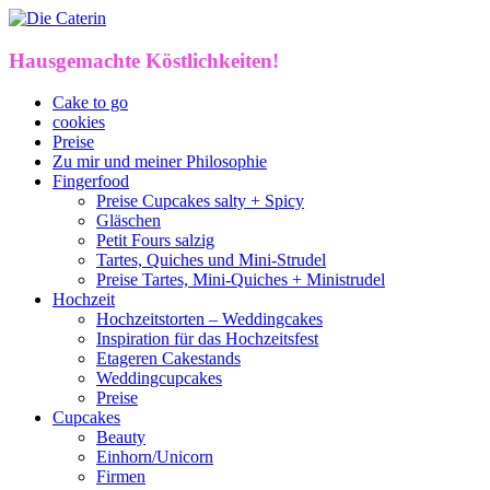
Hausgemachte Köstlichkeiten!
Cake to go
cookies
Preise
Zu mir und meiner Philosophie
Fingerfood
Preise Cupcakes salty + Spicy
Gläschen
Petit Fours salzig
Tartes, Quiches und Mini-Strudel
Preise Tartes, Mini-Quiches + Ministrudel
Hochzeit
Hochzeitstorten – Weddingcakes
Inspiration für das Hochzeitsfest
Etageren Cakestands
Weddingcupcakes
Preise
Cupcakes
Beauty
Einhorn/Unicorn
Firmen