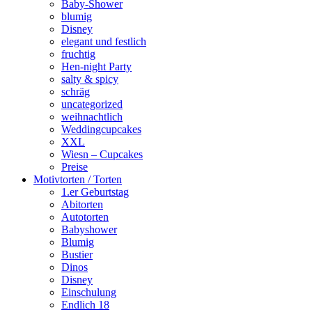
Baby-Shower
blumig
Disney
elegant und festlich
fruchtig
Hen-night Party
salty & spicy
schräg
uncategorized
weihnachtlich
Weddingcupcakes
XXL
Wiesn – Cupcakes
Preise
Motivtorten / Torten
1.er Geburtstag
Abitorten
Autotorten
Babyshower
Blumig
Bustier
Dinos
Disney
Einschulung
Endlich 18