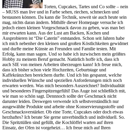
Torten, Cupcakes, Tartes und Co sollte – nein
– MUSS man live und in Farbe sehen, riechen, schmecken und
bestaunen können. Da kann die Technik, soweit sie auch heute sein
mag, nichts daran ändern. Mithilfe dieser Homepage versuche ich
jedoch einen kleinen Vorgeschmack davon zu geben, was man bei
mir erwarten kann. Aus der Lust am Backen, Kochen und
Ausprobieren ist “Die Caterin” entstanden. Schon seit Jahren habe
ich mich nebenher den kleinen und großen Köstlichkeiten gewidmet
und durfte meine Künste an Freunden und Familie testen. Mit
Erfolg, kann man sagen. Und so habe ich inzwischen mein größtes
Hobby zu meinem Beruf gemacht. Natürlich hoffe ich, dass ich
auch SIE von meinen Arbeiten überzeugen kann! Ich freue mich,
dass ich bisher schon viele Hochzeiten, Geburtstage und
Kaffekränzchen bereichern durfte. Und ich bin gespannt, welche
individuellen Wünsche und speziellen Anforderungen mich noch
erwarten werden. Was mich besonders Auszeichnet? Individualität
und besonderes Fingerspitzengefühl! Das Auge isst schließlich mit,
wie man so schön sagt. Dennnoch sollte der Geschmack nicht
darunter leiden. Deswegen verwende ich selbstverständlich nur
ausgewählte Produkte und arbeite ohne Konservierungsstoffe und
Geschmacksverstärker. Ob eine Torte, Cupcakes oder doch etwas
herzhaftes? Ich berate Sie gerne unverbindlich und individuell. So.
Die Spritztüllen sind gefüllt, die Kochlöffel warten auf ihren
Einsatz, der Ofen ist vorgeheizt… Ich freue mich auf Ihren