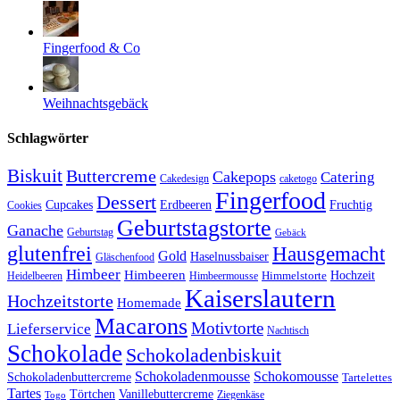
Fingerfood & Co
Weihnachtsgebäck
Schlagwörter
Biskuit
Buttercreme
Cakepops
Catering
Cakedesign
caketogo
Fingerfood
Dessert
Cupcakes
Erdbeeren
Fruchtig
Cookies
Geburtstagstorte
Ganache
Geburtstag
Gebäck
glutenfrei
Hausgemacht
Gold
Haselnussbaiser
Gläschenfood
Himbeer
Himbeeren
Hochzeit
Himbeermousse
Himmelstorte
Heidelbeeren
Kaiserslautern
Hochzeitstorte
Homemade
Macarons
Motivtorte
Lieferservice
Nachtisch
Schokolade
Schokoladenbiskuit
Schokoladenmousse
Schokomousse
Schokoladenbuttercreme
Tartelettes
Tartes
Vanillebuttercreme
Törtchen
Ziegenkäse
Togo