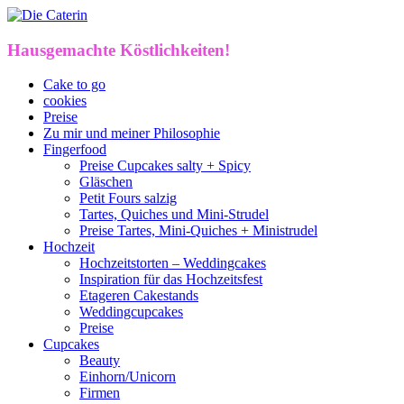
Hausgemachte Köstlichkeiten!
Cake to go
cookies
Preise
Zu mir und meiner Philosophie
Fingerfood
Preise Cupcakes salty + Spicy
Gläschen
Petit Fours salzig
Tartes, Quiches und Mini-Strudel
Preise Tartes, Mini-Quiches + Ministrudel
Hochzeit
Hochzeitstorten – Weddingcakes
Inspiration für das Hochzeitsfest
Etageren Cakestands
Weddingcupcakes
Preise
Cupcakes
Beauty
Einhorn/Unicorn
Firmen