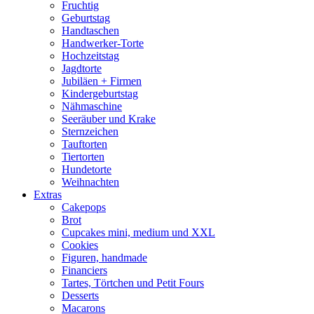
Fruchtig
Geburtstag
Handtaschen
Handwerker-Torte
Hochzeitstag
Jagdtorte
Jubiläen + Firmen
Kindergeburtstag
Nähmaschine
Seeräuber und Krake
Sternzeichen
Tauftorten
Tiertorten
Hundetorte
Weihnachten
Extras
Cakepops
Brot
Cupcakes mini, medium und XXL
Cookies
Figuren, handmade
Financiers
Tartes, Törtchen und Petit Fours
Desserts
Macarons