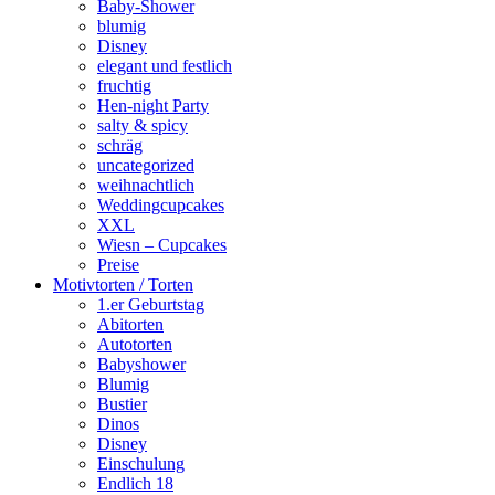
Baby-Shower
blumig
Disney
elegant und festlich
fruchtig
Hen-night Party
salty & spicy
schräg
uncategorized
weihnachtlich
Weddingcupcakes
XXL
Wiesn – Cupcakes
Preise
Motivtorten / Torten
1.er Geburtstag
Abitorten
Autotorten
Babyshower
Blumig
Bustier
Dinos
Disney
Einschulung
Endlich 18