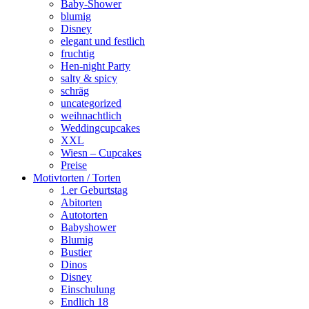
Baby-Shower
blumig
Disney
elegant und festlich
fruchtig
Hen-night Party
salty & spicy
schräg
uncategorized
weihnachtlich
Weddingcupcakes
XXL
Wiesn – Cupcakes
Preise
Motivtorten / Torten
1.er Geburtstag
Abitorten
Autotorten
Babyshower
Blumig
Bustier
Dinos
Disney
Einschulung
Endlich 18