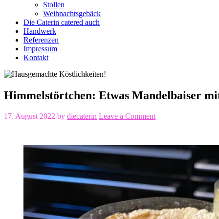
Stollen
Weihnachtsgebäck
Die Caterin catered auch
Handwerk
Referenzen
Impressum
Kontakt
Himmelstörtchen: Etwas Mandelbaiser mi
17. August 2022
by
diecaterin
Leave a Comment