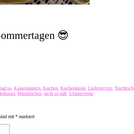
 Sommertagen 😎
mal so
,
Kaiserslautern
,
Kuchen
,
Kuchenkiosk
,
Lieferservice
,
Nachtisch
elbaiser
,
Minitörtchen
,
nicht so süß
,
SAhnecreme
sind mit
*
markiert