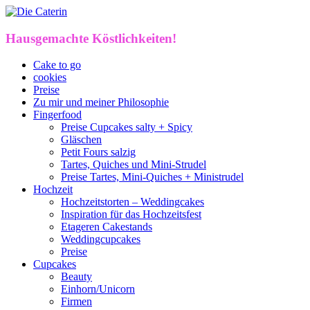
Hausgemachte Köstlichkeiten!
Cake to go
cookies
Preise
Zu mir und meiner Philosophie
Fingerfood
Preise Cupcakes salty + Spicy
Gläschen
Petit Fours salzig
Tartes, Quiches und Mini-Strudel
Preise Tartes, Mini-Quiches + Ministrudel
Hochzeit
Hochzeitstorten – Weddingcakes
Inspiration für das Hochzeitsfest
Etageren Cakestands
Weddingcupcakes
Preise
Cupcakes
Beauty
Einhorn/Unicorn
Firmen