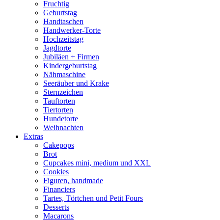
Fruchtig
Geburtstag
Handtaschen
Handwerker-Torte
Hochzeitstag
Jagdtorte
Jubiläen + Firmen
Kindergeburtstag
Nähmaschine
Seeräuber und Krake
Sternzeichen
Tauftorten
Tiertorten
Hundetorte
Weihnachten
Extras
Cakepops
Brot
Cupcakes mini, medium und XXL
Cookies
Figuren, handmade
Financiers
Tartes, Törtchen und Petit Fours
Desserts
Macarons