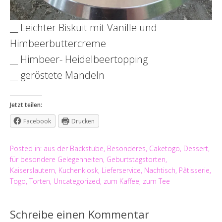
__ Leichter Biskuit mit Vanille und
Himbeerbuttercreme
__ Himbeer- Heidelbeertopping
__ geröstete Mandeln
Jetzt teilen:
Facebook
Drucken
Posted in:
aus der Backstube
,
Besonderes
,
Caketogo
,
Dessert
,
für besondere Gelegenheiten
,
Geburtstagstorten
,
Kaiserslautern
,
Kuchenkiosk
,
Lieferservice
,
Nachtisch
,
Pâtisserie
,
Togo
,
Torten
,
Uncategorized
,
zum Kaffee
,
zum Tee
Schreibe einen Kommentar