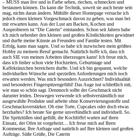
– MUSS man live und in Farbe sehen, riechen, schmecken und
bestaunen können. Da kann die Technik, soweit sie auch heute sein
mag, nichts daran ändern. Mithilfe dieser Homepage versuche ich
jedoch einen kleinen Vorgeschmack davon zu geben, was man bei
mir erwarten kann. Aus der Lust am Backen, Kochen und
Ausprobieren ist “Die Caterin” entstanden. Schon seit Jahren habe
ich mich nebenher den kleinen und großen Köstlichkeiten gewidmet
und durfte meine Künste an Freunden und Familie testen. Mit
Erfolg, kann man sagen. Und so habe ich inzwischen mein größtes
Hobby zu meinem Beruf gemacht. Natürlich hoffe ich, dass ich
auch SIE von meinen Arbeiten überzeugen kann! Ich freue mich,
dass ich bisher schon viele Hochzeiten, Geburtstage und
Kaffekränzchen bereichern durfte. Und ich bin gespannt, welche
individuellen Wünsche und speziellen Anforderungen mich noch
erwarten werden. Was mich besonders Auszeichnet? Individualität
und besonderes Fingerspitzengefühl! Das Auge isst schließlich mit,
wie man so schön sagt. Dennnoch sollte der Geschmack nicht
darunter leiden. Deswegen verwende ich selbstverständlich nur
ausgewählte Produkte und arbeite ohne Konservierungsstoffe und
Geschmacksverstärker. Ob eine Torte, Cupcakes oder doch etwas
herzhaftes? Ich berate Sie gerne unverbindlich und individuell. So.
Die Spritztüllen sind gefüllt, die Kochlöffel warten auf ihren
Einsatz, der Ofen ist vorgeheizt… Ich freue mich auf Ihren
Kommentar, Ihre Anfrage und natürlich auf Ihre kleinen und großen
Aufträge. Süße Grüße, Die Caterin