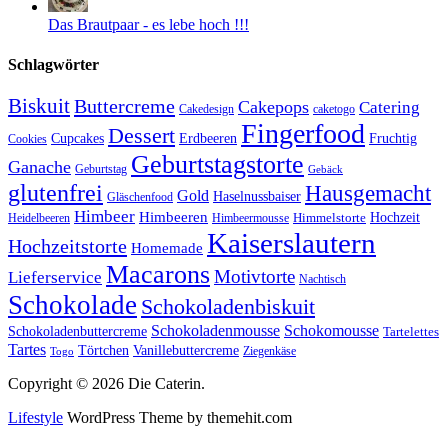
Das Brautpaar - es lebe hoch !!!
Schlagwörter
Biskuit
Buttercreme
Cakepops
Catering
Cakedesign
caketogo
Fingerfood
Dessert
Cupcakes
Erdbeeren
Fruchtig
Cookies
Geburtstagstorte
Ganache
Geburtstag
Gebäck
glutenfrei
Hausgemacht
Gold
Haselnussbaiser
Gläschenfood
Himbeer
Himbeeren
Hochzeit
Himbeermousse
Himmelstorte
Heidelbeeren
Kaiserslautern
Hochzeitstorte
Homemade
Macarons
Motivtorte
Lieferservice
Nachtisch
Schokolade
Schokoladenbiskuit
Schokoladenmousse
Schokomousse
Schokoladenbuttercreme
Tartelettes
Tartes
Vanillebuttercreme
Törtchen
Ziegenkäse
Togo
Copyright © 2026 Die Caterin.
Lifestyle
WordPress Theme by themehit.com