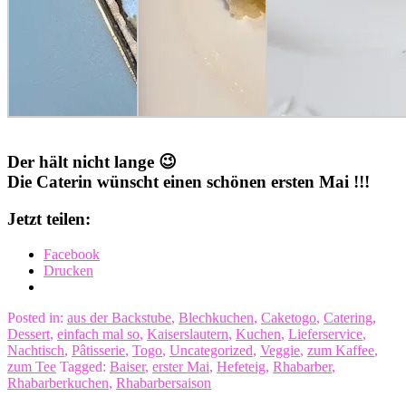
Der hält nicht lange 😉
Die Caterin wünscht einen schönen ersten Mai !!!
Jetzt teilen:
Facebook
Drucken
Posted in:
aus der Backstube
,
Blechkuchen
,
Caketogo
,
Catering
,
Dessert
,
einfach mal so
,
Kaiserslautern
,
Kuchen
,
Lieferservice
,
Nachtisch
,
Pâtisserie
,
Togo
,
Uncategorized
,
Veggie
,
zum Kaffee
,
zum Tee
Tagged:
Baiser
,
erster Mai
,
Hefeteig
,
Rhabarber
,
Rhabarberkuchen
,
Rhabarbersaison