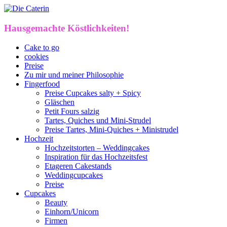
Hausgemachte Köstlichkeiten!
Cake to go
cookies
Preise
Zu mir und meiner Philosophie
Fingerfood
Preise Cupcakes salty + Spicy
Gläschen
Petit Fours salzig
Tartes, Quiches und Mini-Strudel
Preise Tartes, Mini-Quiches + Ministrudel
Hochzeit
Hochzeitstorten – Weddingcakes
Inspiration für das Hochzeitsfest
Etageren Cakestands
Weddingcupcakes
Preise
Cupcakes
Beauty
Einhorn/Unicorn
Firmen