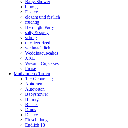
Baby-Shower
blumig
Disney
elegant und festlich
fruchtig
Hen-night Party
salty & spicy
schräg
uncategorized
weihnachtlich
Weddingcupcakes
XXL
Wiesn – Cupcakes
Preise
Motivtorten / Torten
1.er Geburtstag
Abitorten
Autotorten
Babyshower
Blumig
Bustier
Dinos
Disney
Einschulung
Endlich 18