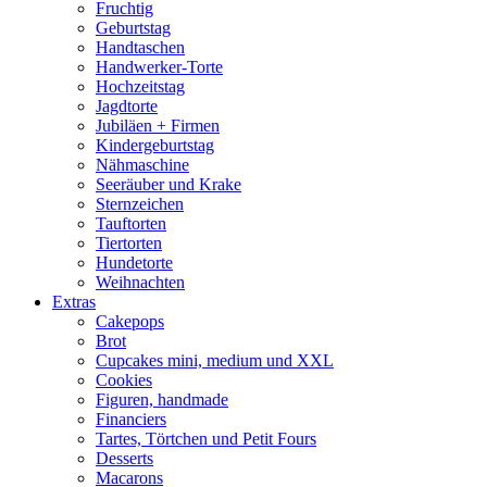
Fruchtig
Geburtstag
Handtaschen
Handwerker-Torte
Hochzeitstag
Jagdtorte
Jubiläen + Firmen
Kindergeburtstag
Nähmaschine
Seeräuber und Krake
Sternzeichen
Tauftorten
Tiertorten
Hundetorte
Weihnachten
Extras
Cakepops
Brot
Cupcakes mini, medium und XXL
Cookies
Figuren, handmade
Financiers
Tartes, Törtchen und Petit Fours
Desserts
Macarons