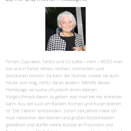
Torten, Cupcakes, Tartes und Co sollte – nein – MUSS man
live und in Farbe sehen, riechen, schmecken und
bestaunen können. Da kann die Technik, soweit sie auch
heute sein mag, nichts daran ändern. Mithilfe dieser
Homepage versuche ich jedoch einen kleinen
Vorgeschmack davon zu geben, was man bei mir erwarten
kann. Aus der Lust am Backen, Kochen und Ausprobieren
ist “Die Caterin” entstanden. Schon seit Jahren habe ich
mich nebenher den kleinen und großen Köstlichkeiten
gewidmet und durfte meine Künste an Freunden und