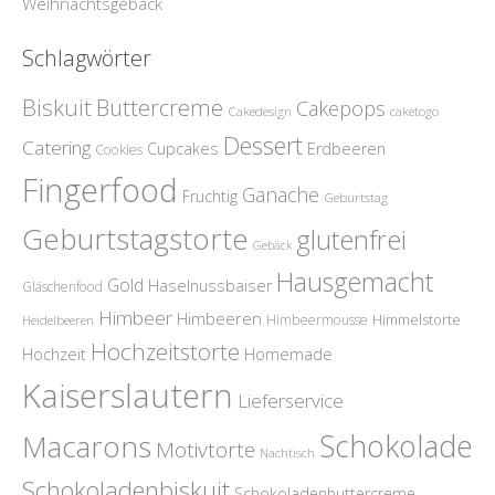
Weihnachtsgebäck
Schlagwörter
Biskuit
Buttercreme
Cakepops
Cakedesign
caketogo
Dessert
Catering
Cupcakes
Erdbeeren
Cookies
Fingerfood
Ganache
Fruchtig
Geburtstag
Geburtstagstorte
glutenfrei
Gebäck
Hausgemacht
Gold
Haselnussbaiser
Gläschenfood
Himbeer
Himbeeren
Himmelstorte
Himbeermousse
Heidelbeeren
Hochzeitstorte
Homemade
Hochzeit
Kaiserslautern
Lieferservice
Schokolade
Macarons
Motivtorte
Nachtisch
Schokoladenbiskuit
Schokoladenbuttercreme