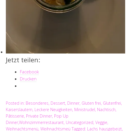
Jetzt teilen:
Facebook
Drucken
Posted in:
Besonderes
,
Dessert
,
Dinner
,
Gluten frei
,
Glutenfrei
,
Kaiserslautern
,
Leckere Neuigkeiten
,
Ministrudel
,
Nachtisch
,
Pâtisserie
,
Private Dinner, Pop Up
Dinner,Wohnzimmerrestaurant
,
Uncategorized
,
Veggie
,
Weihnachtsmenü
,
Weihnachtsmeü
Tagged:
Lachs hausgebeizt
,