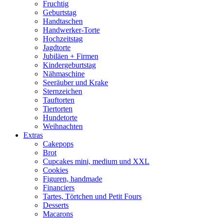
Fruchtig
Geburtstag
Handtaschen
Handwerker-Torte
Hochzeitstag
Jagdtorte
Jubiläen + Firmen
Kindergeburtstag
Nähmaschine
Seeräuber und Krake
Sternzeichen
Tauftorten
Tiertorten
Hundetorte
Weihnachten
Extras
Cakepops
Brot
Cupcakes mini, medium und XXL
Cookies
Figuren, handmade
Financiers
Tartes, Törtchen und Petit Fours
Desserts
Macarons