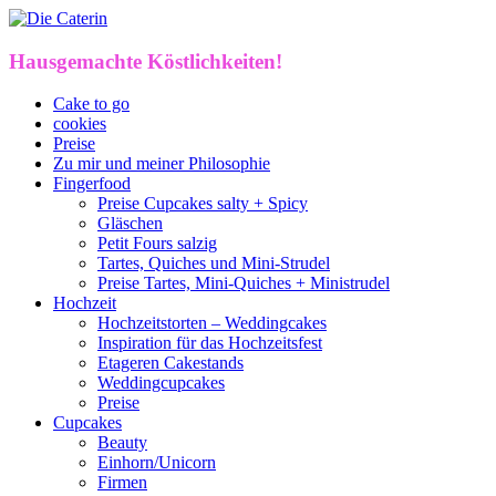
Hausgemachte Köstlichkeiten!
Cake to go
cookies
Preise
Zu mir und meiner Philosophie
Fingerfood
Preise Cupcakes salty + Spicy
Gläschen
Petit Fours salzig
Tartes, Quiches und Mini-Strudel
Preise Tartes, Mini-Quiches + Ministrudel
Hochzeit
Hochzeitstorten – Weddingcakes
Inspiration für das Hochzeitsfest
Etageren Cakestands
Weddingcupcakes
Preise
Cupcakes
Beauty
Einhorn/Unicorn
Firmen