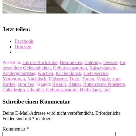
Jetzt teilen:
Facebook
Drucken
Posted in:
aus der Backstube
,
Besonderes
,
Catering
,
Dessert
,
für
besondere Gelegenheiten
,
Geburtstagstorten
,
Kaiserslautern
,
Kindergeburtstag
,
Kuchen
,
Kuchenkiosk
,
Lieferservice
,
Motivtorten
,
Nachtisch
,
Pâtisserie
,
Togo
,
Torten
,
Veggie
,
zum
Kaffee
,
zum Tee
Tagged:
Biskuit
,
Blätter
,
Buttercreme Noistette
,
Cakedesign
,
elfamilie
,
Geburtstagstorte
,
Herbstlaub
,
Igel
Schreibe einen Kommentar
Deine E-Mail-Adresse wird nicht veröffentlicht.
Erforderliche
Felder sind mit
*
markiert
Kommentar
*