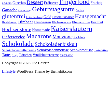
Fingerfood
Dessert
Cupcakes
Erdbeeren
Fruchtig
Cookies
Geburtstagstorte
Ganache
Geburtstag
Gebäck
glutenfrei
Hausgemacht
Gold
Haselnussbaiser
Gläschenfood
Himbeer
Himbeeren
Hochzeit
Himbeermousse
Himmelstorte
Heidelbeeren
Kaiserslautern
Hochzeitstorte
Homemade
Macarons
Motivtorte
Lieferservice
Nachtisch
Schokolade
Schokoladenbiskuit
Schokoladenmousse
Schokomousse
Schokoladenbuttercreme
Tartelettes
Tartes
Vanillebuttercreme
Törtchen
Ziegenkäse
Togo
Copyright © 2026 Die Caterin.
Lifestyle
WordPress Theme by themehit.com