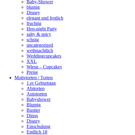
Baby-Shower
blumig
Disney
elegant und festlich
fruchtig
Hen-night Party
salty & spicy
schräg
uncategorized
weihnachtlich
Weddingcupcakes
XXL
Wiesn – Cupcakes
Preise
Motivtorten / Torten
1.er Geburtstag
Abitorten
Autotorten
Babyshower
Blumig
Bustier
Dinos
Disney
Einschulung
Endlich 18