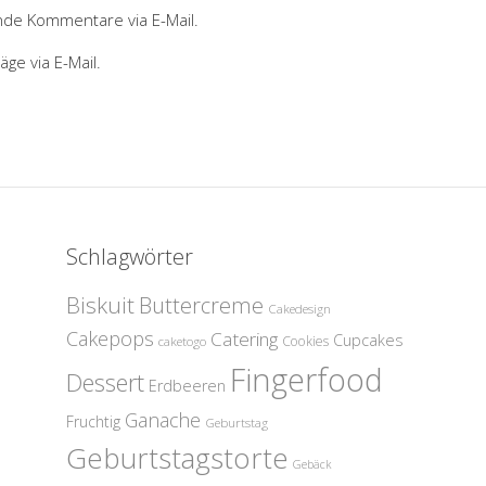
nde Kommentare via E-Mail.
ge via E-Mail.
Schlagwörter
Biskuit
Buttercreme
Cakedesign
Cakepops
Catering
Cupcakes
Cookies
caketogo
Fingerfood
Dessert
Erdbeeren
Ganache
Fruchtig
Geburtstag
Geburtstagstorte
Gebäck