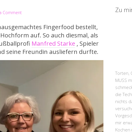
Zu mi
 a Comment
ausgemachtes Fingerfood bestellt,
r Hochform auf. So auch diesmal, als
Fußballprofi
Manfred Starke
, Spieler
d seine Freundin ausliefern durfte.
Torten, 
MUSS man
schmeck
die Tech
nichts d
versuche
Vorgesc
mir erw
Kochen u