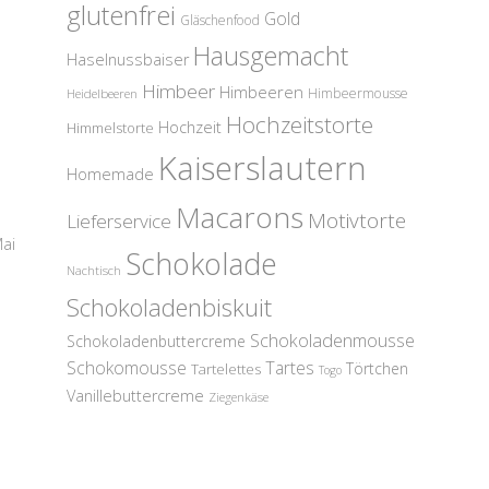
glutenfrei
Gold
Gläschenfood
Hausgemacht
Haselnussbaiser
Himbeer
Himbeeren
Himbeermousse
Heidelbeeren
Hochzeitstorte
Hochzeit
Himmelstorte
Kaiserslautern
Homemade
Macarons
Motivtorte
Lieferservice
Mai
Schokolade
Nachtisch
Schokoladenbiskuit
Schokoladenmousse
Schokoladenbuttercreme
Schokomousse
Tartes
Törtchen
Tartelettes
Togo
Vanillebuttercreme
Ziegenkäse