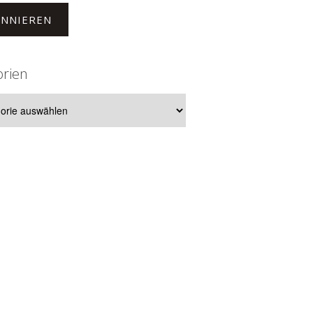
NNIEREN
orien
ien