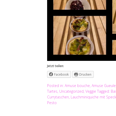
Jetzt teilen:
Facebook
Drucken
Posted in:
Amuse bouche
,
Amuse Gueule
Tartes
,
Uncategorized
,
Veggie
Tagged:
Ba
Currytaschen
,
Lauchminiquiche mit Spec
Pesto