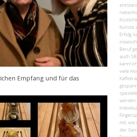
entstand
nebenhe
Köstlic
Künste a
Erfolg, 
inzwisc
Beruf ge
auch SI
kann! Ic
viele Ho
zlichen Empfang und für das
Kaffekrä
gespann
speziel
werden.
Individu
Fingersp
mit, wie
der Ges