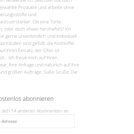
n verwende ich selbstverständlich
gewählte Produkte und arbeite ohne
ierungsstoffe und
cksverstärker. Ob eine Torte,
s oder doch etwas herzhaftes? Ich
ie gerne unverbindlich und individuell.
pritztüllen sind gefüllt, die Kochlöffel
uf ihren Einsatz, der Ofen ist
zt… Ich freue mich auf Ihren
r, Ihre Anfrage und natürlich auf Ihre
 und großen Aufträge. Süße Grüße, Die
ostenlos abonnieren
e dich 14 anderen Abonnenten an