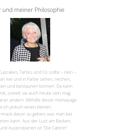
r und meiner Philosophie
Cupcakes, Tartes und Co sollte – nein –
 live und in Farbe sehen, riechen,
en und bestaunen können. Da kann
nik, soweit sie auch heute sein mag,
aran ändern. Mithilfe dieser Homepage
 ich jedoch einen kleinen
hmack davon zu geben, was man bei
arten kann. Aus der Lust am Backen,
nd Ausprobieren ist “Die Caterin”