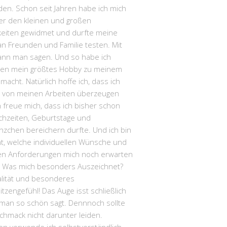
en. Schon seit Jahren habe ich mich
r den kleinen und großen
hkeiten gewidmet und durfte meine
n Freunden und Familie testen. Mit
kann man sagen. Und so habe ich
hen mein größtes Hobby zu meinem
macht. Natürlich hoffe ich, dass ich
E von meinen Arbeiten überzeugen
h freue mich, dass ich bisher schon
chzeiten, Geburtstage und
nzchen bereichern durfte. Und ich bin
t, welche individuellen Wünsche und
len Anforderungen mich noch erwarten
 Was mich besonders Auszeichnet?
alität und besonderes
itzengefühl! Das Auge isst schließlich
 man so schön sagt. Dennnoch sollte
chmack nicht darunter leiden.