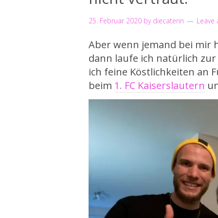
25. Februar 2020
by
diecaterin
Leave
Aber wenn jemand bei mir h
dann laufe ich natürlich zu
ich feine Köstlichkeiten an 
beim
1. FC Kaiserslautern
un