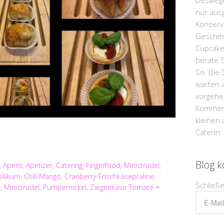
Deswege
nur aus
Konserv
Geschma
Cupcake
berate S
So. Die S
warten a
vorgehei
Kommenta
kleinen
Caterin
Blog k
,
Apero
,
Apetizer
,
Catering
,
Fingerfood
,
Ministrudel
,
silikum
,
Chili Mango
,
Cranberry-Frischkäsepraline
,
Schließ
k
,
Ministrudel
,
Pumpernickel
,
Ziegenkäse Tomate +
E-
Mail-
Adresse