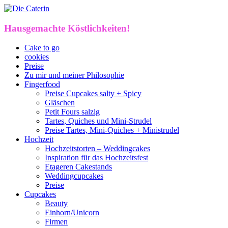
Hausgemachte Köstlichkeiten!
Cake to go
cookies
Preise
Zu mir und meiner Philosophie
Fingerfood
Preise Cupcakes salty + Spicy
Gläschen
Petit Fours salzig
Tartes, Quiches und Mini-Strudel
Preise Tartes, Mini-Quiches + Ministrudel
Hochzeit
Hochzeitstorten – Weddingcakes
Inspiration für das Hochzeitsfest
Etageren Cakestands
Weddingcupcakes
Preise
Cupcakes
Beauty
Einhorn/Unicorn
Firmen