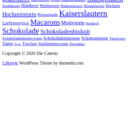
Himbeer
Himbeeren
Hochzeit
Himbeermousse
Himmelstorte
Heidelbeeren
Kaiserslautern
Hochzeitstorte
Homemade
Macarons
Motivtorte
Lieferservice
Nachtisch
Schokolade
Schokoladenbiskuit
Schokoladenmousse
Schokomousse
Schokoladenbuttercreme
Tartelettes
Tartes
Vanillebuttercreme
Törtchen
Ziegenkäse
Togo
Copyright © 2026 Die Caterin.
Lifestyle
WordPress Theme by themehit.com