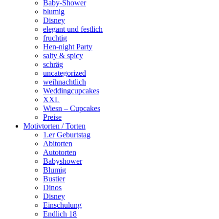
Baby-Shower
blumig
Disney
elegant und festlich
fruchtig
Hen-night Party
salty & spicy
schräg
uncategorized
weihnachtlich
Weddingcupcakes
XXL
Wiesn – Cupcakes
Preise
Motivtorten / Torten
1.er Geburtstag
Abitorten
Autotorten
Babyshower
Blumig
Bustier
Dinos
Disney
Einschulung
Endlich 18