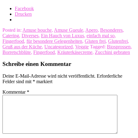
Facebook
Drucken
Posted in:
Amuse bouche
,
Amuse Gueule
,
Apero
,
Besonderes
,
Catering
,
Diverses
,
Ein Hauch von Luxus
,
einfach mal so
,
Fingerfood
,
für besondere Gelegenheiten
,
Gluten frei
,
Glutenfrei
,
Gruß aus der Küche
,
Uncategorized
,
Veggie
Tagged:
Biosprossen
,
Borretschblüte
,
Fingerfood
,
Kräuterkäsecreme
,
Zucchini gebraten
Schreibe einen Kommentar
Deine E-Mail-Adresse wird nicht veröffentlicht.
Erforderliche
Felder sind mit
*
markiert
Kommentar
*