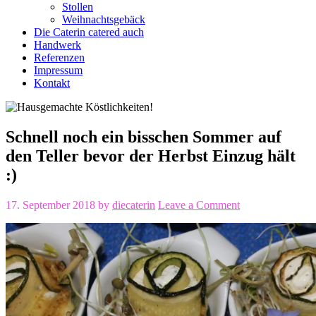
Stollen
Weihnachtsgebäck
Die Caterin catered auch
Handwerk
Referenzen
Impressum
Kontakt
Schnell noch ein bisschen Sommer auf
den Teller bevor der Herbst Einzug hält
:)
17. September 2018
by
diecaterin
Leave a Comment