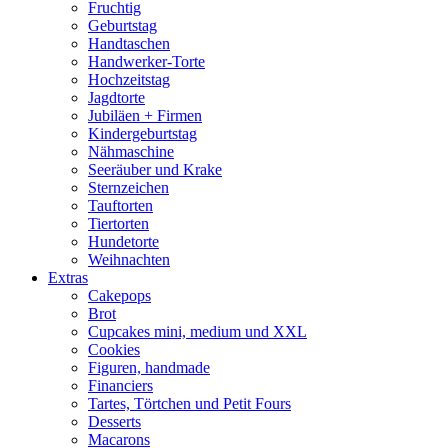
Fruchtig
Geburtstag
Handtaschen
Handwerker-Torte
Hochzeitstag
Jagdtorte
Jubiläen + Firmen
Kindergeburtstag
Nähmaschine
Seeräuber und Krake
Sternzeichen
Tauftorten
Tiertorten
Hundetorte
Weihnachten
Extras
Cakepops
Brot
Cupcakes mini, medium und XXL
Cookies
Figuren, handmade
Financiers
Tartes, Törtchen und Petit Fours
Desserts
Macarons