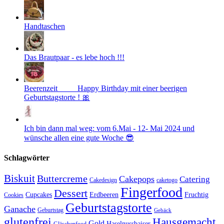
Handtaschen
Das Brautpaar - es lebe hoch !!!
Beerenzeit ____ Happy Birthday mit einer beerigen
Geburtstagstorte ! 🎀
Ich bin dann mal weg: vom 6.Mai - 12- Mai 2024 und
wünsche allen eine gute Woche 😎
Schlagwörter
Biskuit
Buttercreme
Cakepops
Catering
Cakedesign
caketogo
Fingerfood
Dessert
Cupcakes
Erdbeeren
Fruchtig
Cookies
Geburtstagstorte
Ganache
Geburtstag
Gebäck
glutenfrei
Hausgemacht
Gold
Haselnussbaiser
Gläschenfood