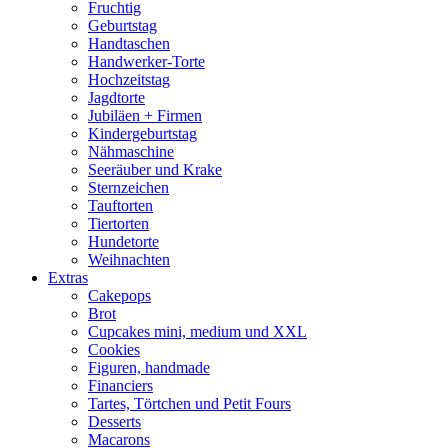
Fruchtig
Geburtstag
Handtaschen
Handwerker-Torte
Hochzeitstag
Jagdtorte
Jubiläen + Firmen
Kindergeburtstag
Nähmaschine
Seeräuber und Krake
Sternzeichen
Tauftorten
Tiertorten
Hundetorte
Weihnachten
Extras
Cakepops
Brot
Cupcakes mini, medium und XXL
Cookies
Figuren, handmade
Financiers
Tartes, Törtchen und Petit Fours
Desserts
Macarons