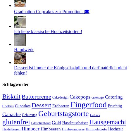
Graduation Cupcakes zur Promotion. 🎓
Ich liebe klassische Hochzeitstorten !
Handwerk
Dessert ist immer die Königsdisziplin und darf natürlich nicht
fehlen!
Schlagwörter
Biskuit
Buttercreme
Cakepops
Catering
Cakedesign
caketogo
Fingerfood
Dessert
Cupcakes
Erdbeeren
Fruchtig
Cookies
Geburtstagstorte
Ganache
Geburtstag
Gebäck
glutenfrei
Hausgemacht
Gold
Haselnussbaiser
Gläschenfood
Himbeer
Himbeeren
Hochzeit
Himbeermousse
Himmelstorte
Heidelbeeren