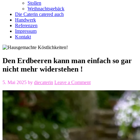
Stollen
Weihnachtsgebäck
Die Caterin catered auch
Handwerk
Referenzen
Impressum
Kontakt
Den Erdbeeren kann man einfach so gar
nicht mehr widerstehen !
5. Mai 2025
by
diecaterin
Leave a Comment