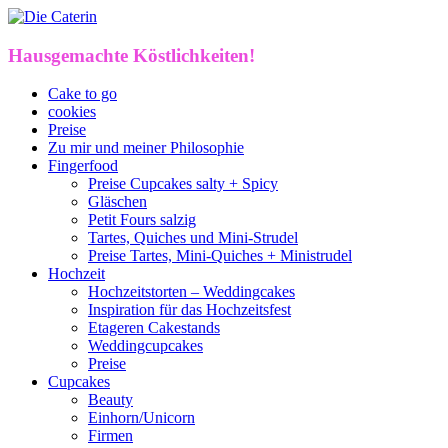
Hausgemachte Köstlichkeiten!
Cake to go
cookies
Preise
Zu mir und meiner Philosophie
Fingerfood
Preise Cupcakes salty + Spicy
Gläschen
Petit Fours salzig
Tartes, Quiches und Mini-Strudel
Preise Tartes, Mini-Quiches + Ministrudel
Hochzeit
Hochzeitstorten – Weddingcakes
Inspiration für das Hochzeitsfest
Etageren Cakestands
Weddingcupcakes
Preise
Cupcakes
Beauty
Einhorn/Unicorn
Firmen