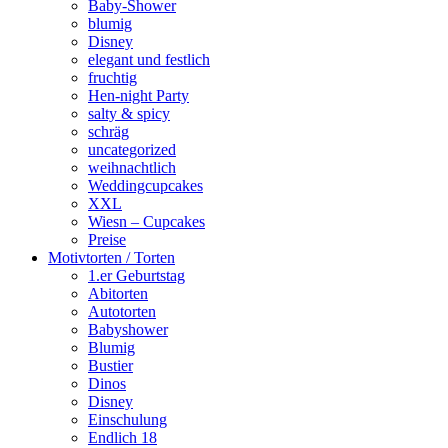
Baby-Shower
blumig
Disney
elegant und festlich
fruchtig
Hen-night Party
salty & spicy
schräg
uncategorized
weihnachtlich
Weddingcupcakes
XXL
Wiesn – Cupcakes
Preise
Motivtorten / Torten
1.er Geburtstag
Abitorten
Autotorten
Babyshower
Blumig
Bustier
Dinos
Disney
Einschulung
Endlich 18