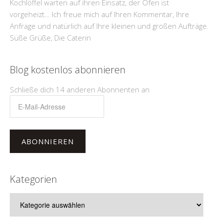
Kochlöffel warten auf ihren Einsatz, der Ofen ist
vorgeheizt… Ich freue mich auf Ihren Kommentar, Ihre
Anfrage und natürlich auf Ihre kleinen und großen Aufträge.
Süße Grüße, Die Caterin
Blog kostenlos abonnieren
Schließe dich 14 anderen Abonnenten an
E-
Mail-
Adresse
ABONNIEREN
Kategorien
Kategorien