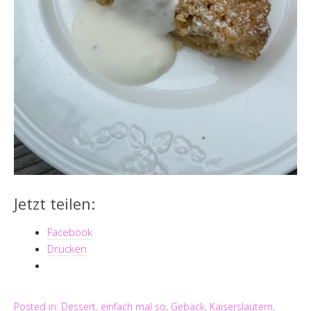
Jetzt teilen:
Facebook
Drucken
Posted in:
Dessert
,
einfach mal so
,
Gebäck
,
Kaiserslautern
,