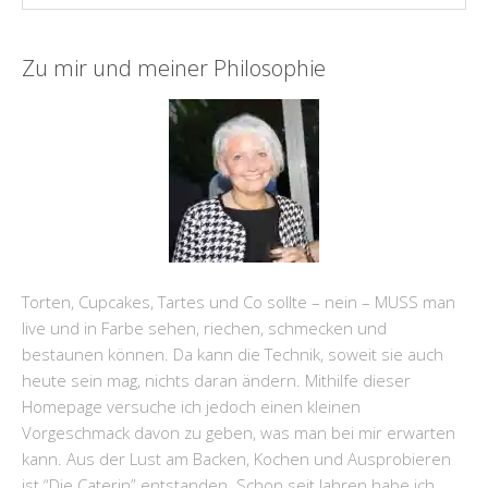
Zu mir und meiner Philosophie
Torten, Cupcakes, Tartes und Co sollte – nein – MUSS man
live und in Farbe sehen, riechen, schmecken und
bestaunen können. Da kann die Technik, soweit sie auch
heute sein mag, nichts daran ändern. Mithilfe dieser
Homepage versuche ich jedoch einen kleinen
Vorgeschmack davon zu geben, was man bei mir erwarten
kann. Aus der Lust am Backen, Kochen und Ausprobieren
ist “Die Caterin” entstanden. Schon seit Jahren habe ich