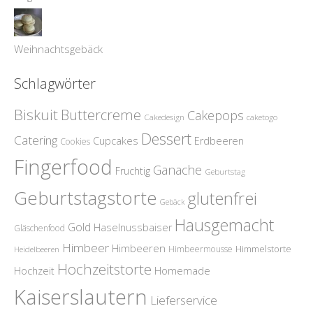
Weihnachtsgebäck
Schlagwörter
Biskuit
Buttercreme
Cakepops
Cakedesign
caketogo
Dessert
Catering
Cupcakes
Erdbeeren
Cookies
Fingerfood
Ganache
Fruchtig
Geburtstag
Geburtstagstorte
glutenfrei
Gebäck
Hausgemacht
Gold
Haselnussbaiser
Gläschenfood
Himbeer
Himbeeren
Himmelstorte
Himbeermousse
Heidelbeeren
Hochzeitstorte
Homemade
Hochzeit
Kaiserslautern
Lieferservice