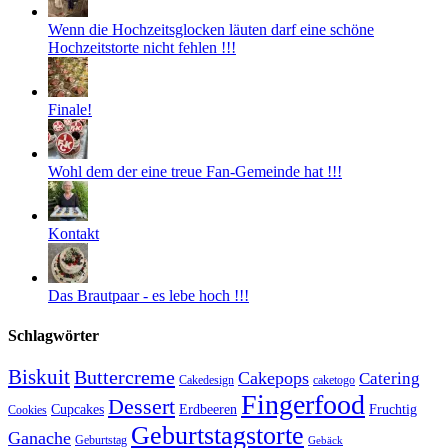
Wenn die Hochzeitsglocken läuten darf eine schöne
Hochzeitstorte nicht fehlen !!!
Finale!
Wohl dem der eine treue Fan-Gemeinde hat !!!
Kontakt
Das Brautpaar - es lebe hoch !!!
Schlagwörter
Biskuit
Buttercreme
Cakepops
Catering
Cakedesign
caketogo
Fingerfood
Dessert
Cupcakes
Erdbeeren
Fruchtig
Cookies
Geburtstagstorte
Ganache
Geburtstag
Gebäck