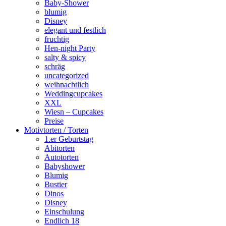
Baby-Shower
blumig
Disney
elegant und festlich
fruchtig
Hen-night Party
salty & spicy
schräg
uncategorized
weihnachtlich
Weddingcupcakes
XXL
Wiesn – Cupcakes
Preise
Motivtorten / Torten
1.er Geburtstag
Abitorten
Autotorten
Babyshower
Blumig
Bustier
Dinos
Disney
Einschulung
Endlich 18