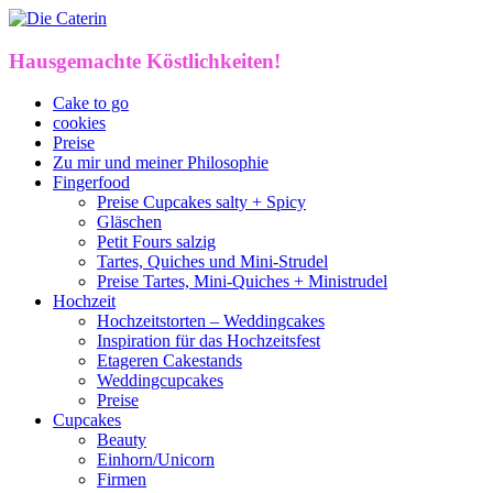
Hausgemachte Köstlichkeiten!
Cake to go
cookies
Preise
Zu mir und meiner Philosophie
Fingerfood
Preise Cupcakes salty + Spicy
Gläschen
Petit Fours salzig
Tartes, Quiches und Mini-Strudel
Preise Tartes, Mini-Quiches + Ministrudel
Hochzeit
Hochzeitstorten – Weddingcakes
Inspiration für das Hochzeitsfest
Etageren Cakestands
Weddingcupcakes
Preise
Cupcakes
Beauty
Einhorn/Unicorn
Firmen