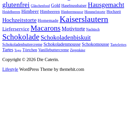
glutenfrei
Hausgemacht
Gold
Haselnussbaiser
Gläschenfood
Himbeer
Himbeeren
Hochzeit
Himbeermousse
Himmelstorte
Heidelbeeren
Kaiserslautern
Hochzeitstorte
Homemade
Macarons
Motivtorte
Lieferservice
Nachtisch
Schokolade
Schokoladenbiskuit
Schokoladenmousse
Schokomousse
Schokoladenbuttercreme
Tartelettes
Tartes
Vanillebuttercreme
Törtchen
Ziegenkäse
Togo
Copyright © 2026 Die Caterin.
Lifestyle
WordPress Theme by themehit.com