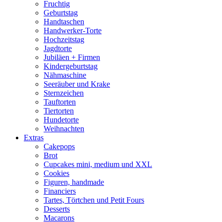
Fruchtig
Geburtstag
Handtaschen
Handwerker-Torte
Hochzeitstag
Jagdtorte
Jubiläen + Firmen
Kindergeburtstag
Nähmaschine
Seeräuber und Krake
Sternzeichen
Tauftorten
Tiertorten
Hundetorte
Weihnachten
Extras
Cakepops
Brot
Cupcakes mini, medium und XXL
Cookies
Figuren, handmade
Financiers
Tartes, Törtchen und Petit Fours
Desserts
Macarons