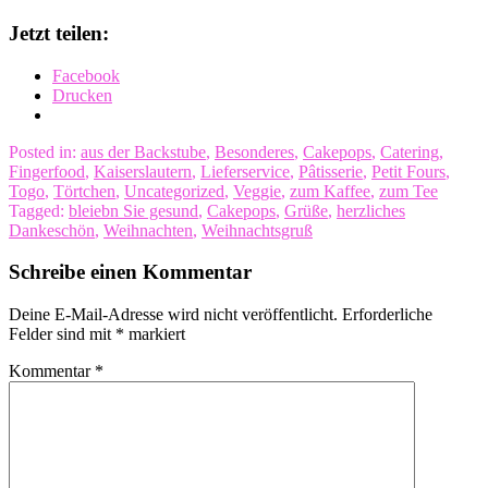
Jetzt teilen:
Facebook
Drucken
Posted in:
aus der Backstube
,
Besonderes
,
Cakepops
,
Catering
,
Fingerfood
,
Kaiserslautern
,
Lieferservice
,
Pâtisserie
,
Petit Fours
,
Togo
,
Törtchen
,
Uncategorized
,
Veggie
,
zum Kaffee
,
zum Tee
Tagged:
bleiebn Sie gesund
,
Cakepops
,
Grüße
,
herzliches
Dankeschön
,
Weihnachten
,
Weihnachtsgruß
Schreibe einen Kommentar
Deine E-Mail-Adresse wird nicht veröffentlicht.
Erforderliche
Felder sind mit
*
markiert
Kommentar
*