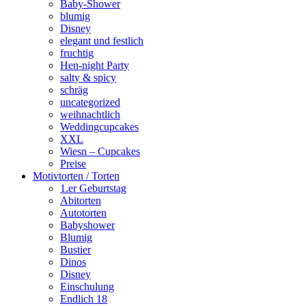
Baby-Shower
blumig
Disney
elegant und festlich
fruchtig
Hen-night Party
salty & spicy
schräg
uncategorized
weihnachtlich
Weddingcupcakes
XXL
Wiesn – Cupcakes
Preise
Motivtorten / Torten
1.er Geburtstag
Abitorten
Autotorten
Babyshower
Blumig
Bustier
Dinos
Disney
Einschulung
Endlich 18