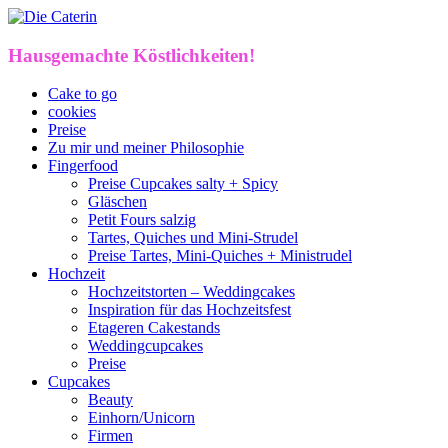
Hausgemachte Köstlichkeiten!
Cake to go
cookies
Preise
Zu mir und meiner Philosophie
Fingerfood
Preise Cupcakes salty + Spicy
Gläschen
Petit Fours salzig
Tartes, Quiches und Mini-Strudel
Preise Tartes, Mini-Quiches + Ministrudel
Hochzeit
Hochzeitstorten – Weddingcakes
Inspiration für das Hochzeitsfest
Etageren Cakestands
Weddingcupcakes
Preise
Cupcakes
Beauty
Einhorn/Unicorn
Firmen