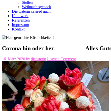
Stollen
Weihnachtsgebäck
Die Caterin catered auch
Handwerk
Referenzen
Impressum
Kontakt
Corona hin oder her __________Alles Gut
16. März 2020
by
diecaterin
Leave a Comment