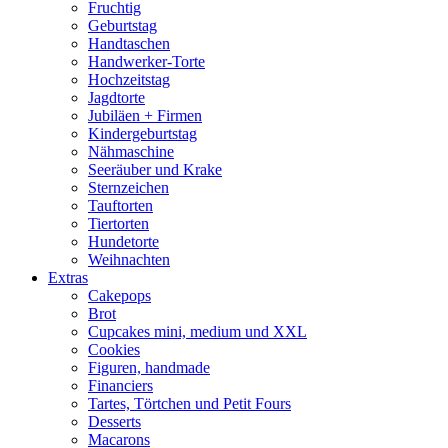
Fruchtig
Geburtstag
Handtaschen
Handwerker-Torte
Hochzeitstag
Jagdtorte
Jubiläen + Firmen
Kindergeburtstag
Nähmaschine
Seeräuber und Krake
Sternzeichen
Tauftorten
Tiertorten
Hundetorte
Weihnachten
Extras
Cakepops
Brot
Cupcakes mini, medium und XXL
Cookies
Figuren, handmade
Financiers
Tartes, Törtchen und Petit Fours
Desserts
Macarons