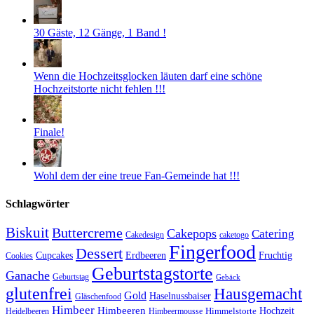
30 Gäste, 12 Gänge, 1 Band !
Wenn die Hochzeitsglocken läuten darf eine schöne
Hochzeitstorte nicht fehlen !!!
Finale!
Wohl dem der eine treue Fan-Gemeinde hat !!!
Schlagwörter
Biskuit
Buttercreme
Cakepops
Catering
Cakedesign
caketogo
Fingerfood
Dessert
Cupcakes
Erdbeeren
Fruchtig
Cookies
Geburtstagstorte
Ganache
Geburtstag
Gebäck
glutenfrei
Hausgemacht
Gold
Haselnussbaiser
Gläschenfood
Himbeer
Himbeeren
Hochzeit
Himbeermousse
Himmelstorte
Heidelbeeren