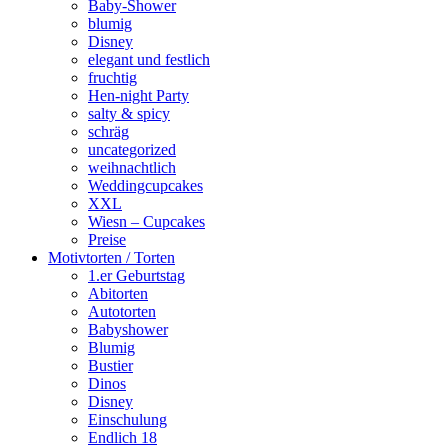
Baby-Shower
blumig
Disney
elegant und festlich
fruchtig
Hen-night Party
salty & spicy
schräg
uncategorized
weihnachtlich
Weddingcupcakes
XXL
Wiesn – Cupcakes
Preise
Motivtorten / Torten
1.er Geburtstag
Abitorten
Autotorten
Babyshower
Blumig
Bustier
Dinos
Disney
Einschulung
Endlich 18