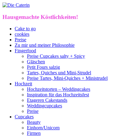
Hausgemachte Köstlichkeiten!
Cake to go
cookies
Preise
Zu mir und meiner Philosophie
Fingerfood
Preise Cupcakes salty + Spicy
Gläschen
Petit Fours salzig
Tartes, Quiches und Mini-Strudel
Preise Tartes, Mini-Quiches + Ministrudel
Hochzeit
Hochzeitstorten – Weddingcakes
Inspiration für das Hochzeitsfest
Etageren Cakestands
Weddingcupcakes
Preise
Cupcakes
Beauty
Einhorn/Unicorn
Firmen