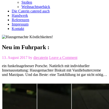
Stollen
Weihnachtsgebäck
Die Caterin catered auch
Handwerk
Referenzen
Impressum
Kontakt
Neu im Fuhrpark :
13. August 2017
by
diecaterin
Leave a Comment
ein funkelnagelneuer Porsche. Natürlich mit individueller
Innenausstattung: Hausgemachter Biskuit mit Vanillebuttercreme
und Marzipan. Und das Beste: eine Tankfüllung ist gar nicht nötig…