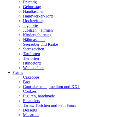
Fruchtig
Geburtstag
Handtaschen
Handwerker-Torte
Hochzeitstag
Jagdtorte
Jubiläen + Firmen
Kindergeburtstag
Nähmaschine
Seeräuber und Krake
Sternzeichen
Tauftorten
Tiertorten
Hundetorte
Weihnachten
Extras
Cakepops
Brot
Cupcakes mini, medium und XXL
Cookies
Figuren, handmade
Financiers
Tartes, Törtchen und Petit Fours
Desserts
Macarons