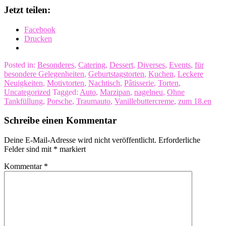
Jetzt teilen:
Facebook
Drucken
Posted in:
Besonderes
,
Catering
,
Dessert
,
Diverses
,
Events
,
für
besondere Gelegenheiten
,
Geburtstagstorten
,
Kuchen
,
Leckere
Neuigkeiten
,
Motivtorten
,
Nachtisch
,
Pâtisserie
,
Torten
,
Uncategorized
Tagged:
Auto
,
Marzipan
,
nagelneu
,
Ohne
Tankfüllung
,
Porsche
,
Traumauto
,
Vanillebuttercreme
,
zum 18.en
Schreibe einen Kommentar
Deine E-Mail-Adresse wird nicht veröffentlicht.
Erforderliche
Felder sind mit
*
markiert
Kommentar
*