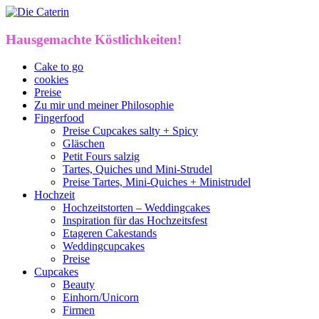
Hausgemachte Köstlichkeiten!
Cake to go
cookies
Preise
Zu mir und meiner Philosophie
Fingerfood
Preise Cupcakes salty + Spicy
Gläschen
Petit Fours salzig
Tartes, Quiches und Mini-Strudel
Preise Tartes, Mini-Quiches + Ministrudel
Hochzeit
Hochzeitstorten – Weddingcakes
Inspiration für das Hochzeitsfest
Etageren Cakestands
Weddingcupcakes
Preise
Cupcakes
Beauty
Einhorn/Unicorn
Firmen