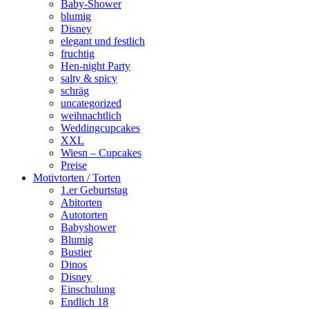
Baby-Shower
blumig
Disney
elegant und festlich
fruchtig
Hen-night Party
salty & spicy
schräg
uncategorized
weihnachtlich
Weddingcupcakes
XXL
Wiesn – Cupcakes
Preise
Motivtorten / Torten
1.er Geburtstag
Abitorten
Autotorten
Babyshower
Blumig
Bustier
Dinos
Disney
Einschulung
Endlich 18