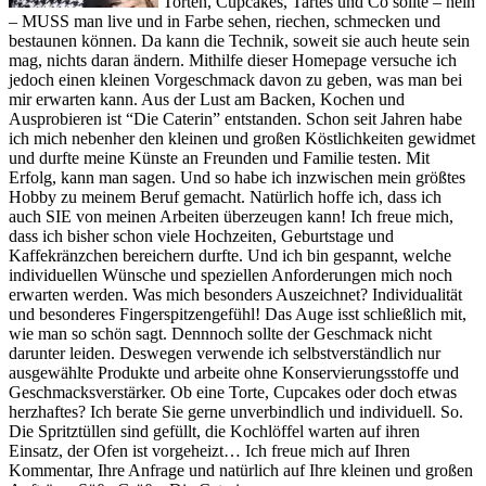
Torten, Cupcakes, Tartes und Co sollte – nein
– MUSS man live und in Farbe sehen, riechen, schmecken und
bestaunen können. Da kann die Technik, soweit sie auch heute sein
mag, nichts daran ändern. Mithilfe dieser Homepage versuche ich
jedoch einen kleinen Vorgeschmack davon zu geben, was man bei
mir erwarten kann. Aus der Lust am Backen, Kochen und
Ausprobieren ist “Die Caterin” entstanden. Schon seit Jahren habe
ich mich nebenher den kleinen und großen Köstlichkeiten gewidmet
und durfte meine Künste an Freunden und Familie testen. Mit
Erfolg, kann man sagen. Und so habe ich inzwischen mein größtes
Hobby zu meinem Beruf gemacht. Natürlich hoffe ich, dass ich
auch SIE von meinen Arbeiten überzeugen kann! Ich freue mich,
dass ich bisher schon viele Hochzeiten, Geburtstage und
Kaffekränzchen bereichern durfte. Und ich bin gespannt, welche
individuellen Wünsche und speziellen Anforderungen mich noch
erwarten werden. Was mich besonders Auszeichnet? Individualität
und besonderes Fingerspitzengefühl! Das Auge isst schließlich mit,
wie man so schön sagt. Dennnoch sollte der Geschmack nicht
darunter leiden. Deswegen verwende ich selbstverständlich nur
ausgewählte Produkte und arbeite ohne Konservierungsstoffe und
Geschmacksverstärker. Ob eine Torte, Cupcakes oder doch etwas
herzhaftes? Ich berate Sie gerne unverbindlich und individuell. So.
Die Spritztüllen sind gefüllt, die Kochlöffel warten auf ihren
Einsatz, der Ofen ist vorgeheizt… Ich freue mich auf Ihren
Kommentar, Ihre Anfrage und natürlich auf Ihre kleinen und großen