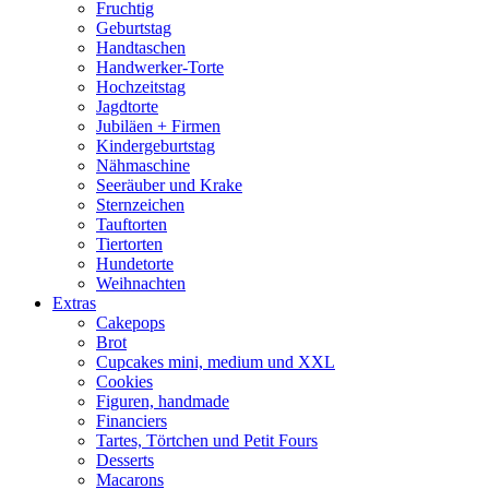
Fruchtig
Geburtstag
Handtaschen
Handwerker-Torte
Hochzeitstag
Jagdtorte
Jubiläen + Firmen
Kindergeburtstag
Nähmaschine
Seeräuber und Krake
Sternzeichen
Tauftorten
Tiertorten
Hundetorte
Weihnachten
Extras
Cakepops
Brot
Cupcakes mini, medium und XXL
Cookies
Figuren, handmade
Financiers
Tartes, Törtchen und Petit Fours
Desserts
Macarons