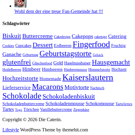
Wohl dem der eine treue Fan-Gemeinde hat !!!
Schlagwörter
Biskuit
Buttercreme
Cakepops
Catering
Cakedesign
caketogo
Fingerfood
Dessert
Cupcakes
Erdbeeren
Fruchtig
Cookies
Geburtstagstorte
Ganache
Geburtstag
Gebäck
glutenfrei
Hausgemacht
Gold
Haselnussbaiser
Gläschenfood
Himbeer
Himbeeren
Hochzeit
Himbeermousse
Himmelstorte
Heidelbeeren
Kaiserslautern
Hochzeitstorte
Homemade
Macarons
Motivtorte
Lieferservice
Nachtisch
Schokolade
Schokoladenbiskuit
Schokoladenmousse
Schokomousse
Schokoladenbuttercreme
Tartelettes
Tartes
Vanillebuttercreme
Törtchen
Ziegenkäse
Togo
Copyright © 2026 Die Caterin.
Lifestyle
WordPress Theme by themehit.com