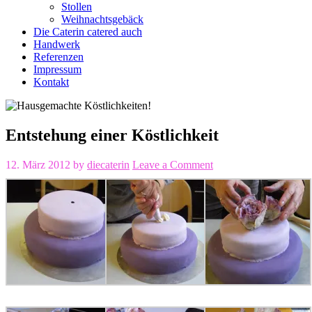
Stollen
Weihnachtsgebäck
Die Caterin catered auch
Handwerk
Referenzen
Impressum
Kontakt
Entstehung einer Köstlichkeit
12. März 2012
by
diecaterin
Leave a Comment