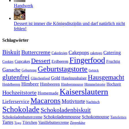
Handwerk
Dessert ist immer die Königsdisziplin und darf natürlich nicht
fehlen!
Schlagwörter
Biskuit
Buttercreme
Cakepops
Catering
Cakedesign
caketogo
Fingerfood
Dessert
Cupcakes
Erdbeeren
Fruchtig
Cookies
Geburtstagstorte
Ganache
Geburtstag
Gebäck
glutenfrei
Hausgemacht
Gold
Haselnussbaiser
Gläschenfood
Himbeer
Himbeeren
Hochzeit
Himbeermousse
Himmelstorte
Heidelbeeren
Kaiserslautern
Hochzeitstorte
Homemade
Macarons
Motivtorte
Lieferservice
Nachtisch
Schokolade
Schokoladenbiskuit
Schokoladenmousse
Schokomousse
Schokoladenbuttercreme
Tartelettes
Tartes
Vanillebuttercreme
Törtchen
Ziegenkäse
Togo