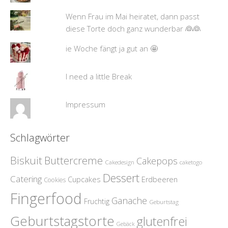
Wenn Frau im Mai heiratet, dann passt
diese Torte doch ganz wunderbar 👰👰
ie Woche fängt ja gut an 🤩
I need a little Break
Impressum
Schlagwörter
Biskuit
Buttercreme
Cakepops
Cakedesign
caketogo
Dessert
Catering
Cupcakes
Erdbeeren
Cookies
Fingerfood
Ganache
Fruchtig
Geburtstag
Geburtstagstorte
glutenfrei
Gebäck