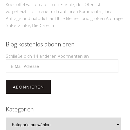
Kochlöffel warten auf ihren Einsatz, der Ofen ist
vorgeheizt… Ich freue mich auf Ihren Kommentar, Ihre
Anfrage und natürlich auf Ihre kleinen und großen Aufträge.
Süße Grüße, Die Caterin
Blog kostenlos abonnieren
Schließe dich 14 anderen Abonnenten an
E-
Mail-
Adresse
ABONNIEREN
Kategorien
Kategorien