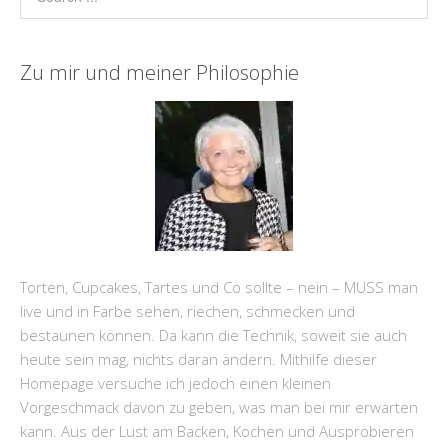
Zu mir und meiner Philosophie
Torten, Cupcakes, Tartes und Co sollte – nein – MUSS man
live und in Farbe sehen, riechen, schmecken und
bestaunen können. Da kann die Technik, soweit sie auch
heute sein mag, nichts daran ändern. Mithilfe dieser
Homepage versuche ich jedoch einen kleinen
Vorgeschmack davon zu geben, was man bei mir erwarten
kann. Aus der Lust am Backen, Kochen und Ausprobieren