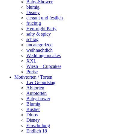
Baby-Shower
blumig
Disney
elegant und festlich
fruchtig
Hen-night Party
salty & spicy
schräg
uncategorized
weihnachtlich
Weddingcupcakes
XXL
Wiesn – Cupcakes
Preise
Motivtorten / Torten
1.er Geburtstag
Abitorten
Autotorten
Babyshower
Blumig
Bustier
Dinos
Disney
Einschulung
Endlich 18