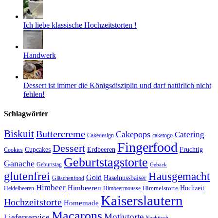
Ich liebe klassische Hochzeitstorten !
Handwerk
Dessert ist immer die Königsdisziplin und darf natürlich nicht
fehlen!
Schlagwörter
Biskuit
Buttercreme
Cakepops
Catering
Cakedesign
caketogo
Fingerfood
Dessert
Cupcakes
Erdbeeren
Fruchtig
Cookies
Geburtstagstorte
Ganache
Geburtstag
Gebäck
glutenfrei
Hausgemacht
Gold
Haselnussbaiser
Gläschenfood
Himbeer
Himbeeren
Hochzeit
Himbeermousse
Himmelstorte
Heidelbeeren
Kaiserslautern
Hochzeitstorte
Homemade
Macarons
Motivtorte
Lieferservice
Nachtisch