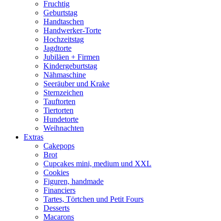
Fruchtig
Geburtstag
Handtaschen
Handwerker-Torte
Hochzeitstag
Jagdtorte
Jubiläen + Firmen
Kindergeburtstag
Nähmaschine
Seeräuber und Krake
Sternzeichen
Tauftorten
Tiertorten
Hundetorte
Weihnachten
Extras
Cakepops
Brot
Cupcakes mini, medium und XXL
Cookies
Figuren, handmade
Financiers
Tartes, Törtchen und Petit Fours
Desserts
Macarons