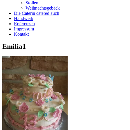
Stollen
Weihnachtsgebäck
Die Caterin catered auch
Handwerk
Referenzen
Impressum
Kontakt
Emilia1