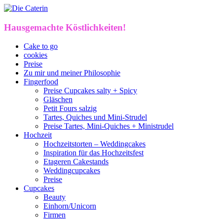
Hausgemachte Köstlichkeiten!
Cake to go
cookies
Preise
Zu mir und meiner Philosophie
Fingerfood
Preise Cupcakes salty + Spicy
Gläschen
Petit Fours salzig
Tartes, Quiches und Mini-Strudel
Preise Tartes, Mini-Quiches + Ministrudel
Hochzeit
Hochzeitstorten – Weddingcakes
Inspiration für das Hochzeitsfest
Etageren Cakestands
Weddingcupcakes
Preise
Cupcakes
Beauty
Einhorn/Unicorn
Firmen