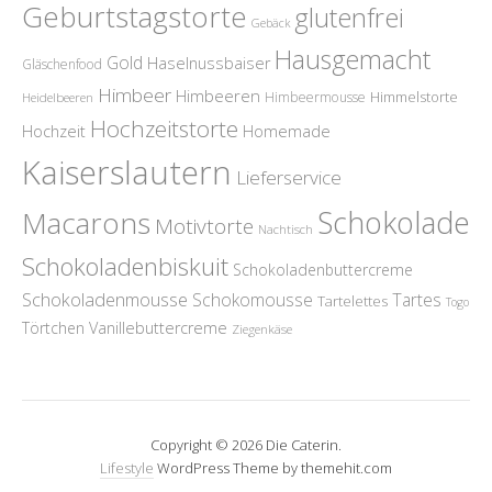
Geburtstagstorte
glutenfrei
Gebäck
Hausgemacht
Gold
Haselnussbaiser
Gläschenfood
Himbeer
Himbeeren
Himmelstorte
Himbeermousse
Heidelbeeren
Hochzeitstorte
Homemade
Hochzeit
Kaiserslautern
Lieferservice
Schokolade
Macarons
Motivtorte
Nachtisch
Schokoladenbiskuit
Schokoladenbuttercreme
Schokoladenmousse
Schokomousse
Tartes
Tartelettes
Togo
Törtchen
Vanillebuttercreme
Ziegenkäse
Copyright © 2026 Die Caterin.
Lifestyle
WordPress Theme by themehit.com