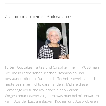
Zu mir und meiner Philosophie
Torten, Cupcakes, Tartes und Co sollte – nein – MUSS man
live und in Farbe sehen, riechen, schmecken und
bestaunen können. Da kann die Technik, soweit sie auch
heute sein mag, nichts daran ändern. Mithilfe dieser
Homepage versuche ich jedoch einen kleinen
Vorgeschmack davon zu geben, was man bei mir erwarten
kann. Aus der Lust am Backen, Kochen und Ausprobieren