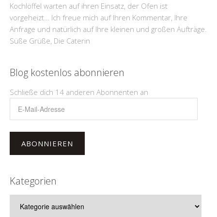
Kochlöffel warten auf ihren Einsatz, der Ofen ist
vorgeheizt… Ich freue mich auf Ihren Kommentar, Ihre
Anfrage und natürlich auf Ihre kleinen und großen Aufträge.
Süße Grüße, Die Caterin
Blog kostenlos abonnieren
Schließe dich 14 anderen Abonnenten an
E-
Mail-
Adresse
ABONNIEREN
Kategorien
Kategorien