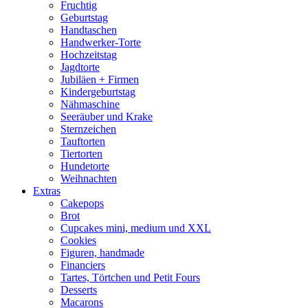
Fruchtig
Geburtstag
Handtaschen
Handwerker-Torte
Hochzeitstag
Jagdtorte
Jubiläen + Firmen
Kindergeburtstag
Nähmaschine
Seeräuber und Krake
Sternzeichen
Tauftorten
Tiertorten
Hundetorte
Weihnachten
Extras
Cakepops
Brot
Cupcakes mini, medium und XXL
Cookies
Figuren, handmade
Financiers
Tartes, Törtchen und Petit Fours
Desserts
Macarons