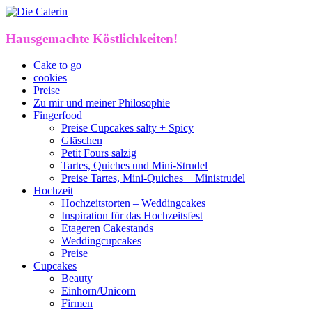
Hausgemachte Köstlichkeiten!
Cake to go
cookies
Preise
Zu mir und meiner Philosophie
Fingerfood
Preise Cupcakes salty + Spicy
Gläschen
Petit Fours salzig
Tartes, Quiches und Mini-Strudel
Preise Tartes, Mini-Quiches + Ministrudel
Hochzeit
Hochzeitstorten – Weddingcakes
Inspiration für das Hochzeitsfest
Etageren Cakestands
Weddingcupcakes
Preise
Cupcakes
Beauty
Einhorn/Unicorn
Firmen