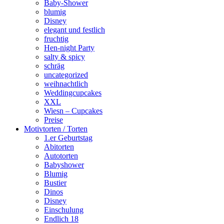
Baby-Shower
blumig
Disney
elegant und festlich
fruchtig
Hen-night Party
salty & spicy
schräg
uncategorized
weihnachtlich
Weddingcupcakes
XXL
Wiesn – Cupcakes
Preise
Motivtorten / Torten
1.er Geburtstag
Abitorten
Autotorten
Babyshower
Blumig
Bustier
Dinos
Disney
Einschulung
Endlich 18