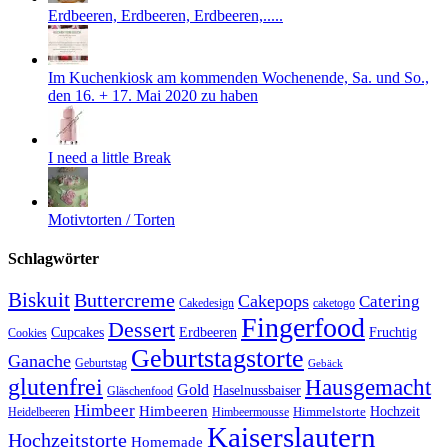
Erdbeeren, Erdbeeren, Erdbeeren,.....
Im Kuchenkiosk am kommenden Wochenende, Sa. und So.,
den 16. + 17. Mai 2020 zu haben
I need a little Break
Motivtorten / Torten
Schlagwörter
Biskuit
Buttercreme
Cakepops
Catering
Cakedesign
caketogo
Fingerfood
Dessert
Cupcakes
Erdbeeren
Fruchtig
Cookies
Geburtstagstorte
Ganache
Geburtstag
Gebäck
glutenfrei
Hausgemacht
Gold
Haselnussbaiser
Gläschenfood
Himbeer
Himbeeren
Hochzeit
Himbeermousse
Himmelstorte
Heidelbeeren
Kaiserslautern
Hochzeitstorte
Homemade