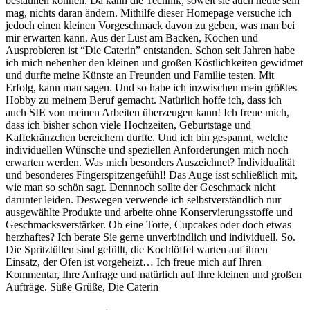
bestaunen können. Da kann die Technik, soweit sie auch heute sein
mag, nichts daran ändern. Mithilfe dieser Homepage versuche ich
jedoch einen kleinen Vorgeschmack davon zu geben, was man bei
mir erwarten kann. Aus der Lust am Backen, Kochen und
Ausprobieren ist “Die Caterin” entstanden. Schon seit Jahren habe
ich mich nebenher den kleinen und großen Köstlichkeiten gewidmet
und durfte meine Künste an Freunden und Familie testen. Mit
Erfolg, kann man sagen. Und so habe ich inzwischen mein größtes
Hobby zu meinem Beruf gemacht. Natürlich hoffe ich, dass ich
auch SIE von meinen Arbeiten überzeugen kann! Ich freue mich,
dass ich bisher schon viele Hochzeiten, Geburtstage und
Kaffekränzchen bereichern durfte. Und ich bin gespannt, welche
individuellen Wünsche und speziellen Anforderungen mich noch
erwarten werden. Was mich besonders Auszeichnet? Individualität
und besonderes Fingerspitzengefühl! Das Auge isst schließlich mit,
wie man so schön sagt. Dennnoch sollte der Geschmack nicht
darunter leiden. Deswegen verwende ich selbstverständlich nur
ausgewählte Produkte und arbeite ohne Konservierungsstoffe und
Geschmacksverstärker. Ob eine Torte, Cupcakes oder doch etwas
herzhaftes? Ich berate Sie gerne unverbindlich und individuell. So.
Die Spritztüllen sind gefüllt, die Kochlöffel warten auf ihren
Einsatz, der Ofen ist vorgeheizt… Ich freue mich auf Ihren
Kommentar, Ihre Anfrage und natürlich auf Ihre kleinen und großen
Aufträge. Süße Grüße, Die Caterin