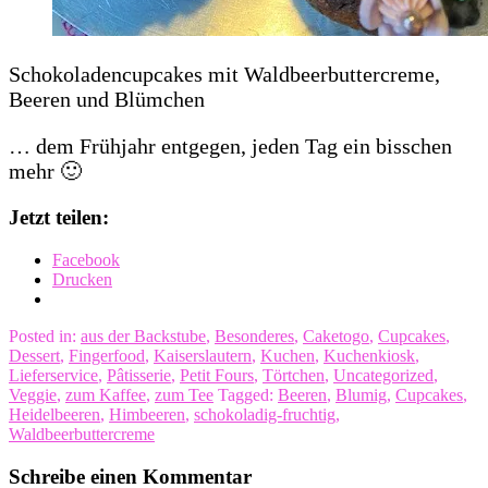
Schokoladencupcakes mit Waldbeerbuttercreme,
Beeren und Blümchen
… dem Frühjahr entgegen, jeden Tag ein bisschen
mehr 🙂
Jetzt teilen:
Facebook
Drucken
Posted in:
aus der Backstube
,
Besonderes
,
Caketogo
,
Cupcakes
,
Dessert
,
Fingerfood
,
Kaiserslautern
,
Kuchen
,
Kuchenkiosk
,
Lieferservice
,
Pâtisserie
,
Petit Fours
,
Törtchen
,
Uncategorized
,
Veggie
,
zum Kaffee
,
zum Tee
Tagged:
Beeren
,
Blumig
,
Cupcakes
,
Heidelbeeren
,
Himbeeren
,
schokoladig-fruchtig
,
Waldbeerbuttercreme
Schreibe einen Kommentar