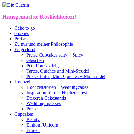
Hausgemachte Köstlichkeiten!
Cake to go
cookies
Preise
Zu mir und meiner Philosophie
Fingerfood
Preise Cupcakes salty + Spicy
Gläschen
Petit Fours salzig
Tartes, Quiches und Mini-Strudel
Preise Tartes, Mini-Quiches + Ministrudel
Hochzeit
Hochzeitstorten – Weddingcakes
Inspiration für das Hochzeitsfest
Etageren Cakestands
Weddingcupcakes
Preise
Cupcakes
Beauty
Einhorn/Unicorn
Firmen