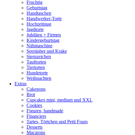
Fruchtig
Geburtstag
Handtaschen
Handwerker-Torte
Hochzeitstag
Jagdtorte
Jubiläen + Firmen
Kindergeburtstag
Nähmaschine
Seeräuber und Krake
Sternzeichen
Tauftorten
Tiertorten
Hundetorte
Weihnachten
Extras
Cakepops
Brot
Cupcakes mini, medium und XXL
Cookies
Figuren, handmade
Financiers
Tartes, Törtchen und Petit Fours
Desserts
Macarons