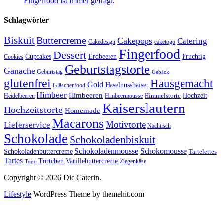
Fingerfood ist immer gefragt:
Schlagwörter
Biskuit
Buttercreme
Cakepops
Catering
Cakedesign
caketogo
Fingerfood
Dessert
Cupcakes
Erdbeeren
Fruchtig
Cookies
Geburtstagstorte
Ganache
Geburtstag
Gebäck
glutenfrei
Hausgemacht
Gold
Haselnussbaiser
Gläschenfood
Himbeer
Himbeeren
Hochzeit
Himbeermousse
Himmelstorte
Heidelbeeren
Kaiserslautern
Hochzeitstorte
Homemade
Macarons
Motivtorte
Lieferservice
Nachtisch
Schokolade
Schokoladenbiskuit
Schokoladenmousse
Schokomousse
Schokoladenbuttercreme
Tartelettes
Tartes
Vanillebuttercreme
Törtchen
Ziegenkäse
Togo
Copyright © 2026 Die Caterin.
Lifestyle
WordPress Theme by themehit.com