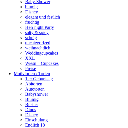
Baby-Shower
blumig
Disney
elegant und festlich
fruchtig
Hen-night Party
salty & spicy
schräg
uncategorized
weihnachtlich
Weddingcupcakes
XXL
Wiesn – Cupcakes
Preise
Motivtorten / Torten
1.er Geburtstag
Abitorten
Autotorten
Babyshower
Blumig
Bustier
Dinos
Disney
Einschulung
Endlich 18