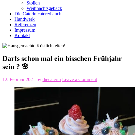
Stollen
Weihnachtsgebäck
Die Caterin catered auch
Handwerk
Referenzen
Impressum
Kontakt
Darfs schon mal ein bisschen Frühjahr
sein ? 🌸
12. Februar 2021
by
diecaterin
Leave a Comment