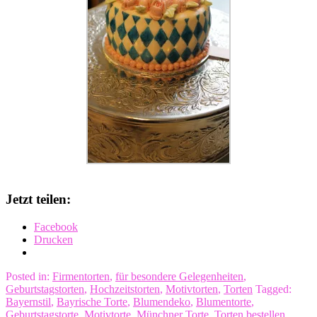
Jetzt teilen:
Facebook
Drucken
Posted in:
Firmentorten
,
für besondere Gelegenheiten
,
Geburtstagstorten
,
Hochzeitstorten
,
Motivtorten
,
Torten
Tagged:
Bayernstil
,
Bayrische Torte
,
Blumendeko
,
Blumentorte
,
Geburtstagstorte
,
Motivtorte
,
Münchner Torte
,
Torten bestellen
,