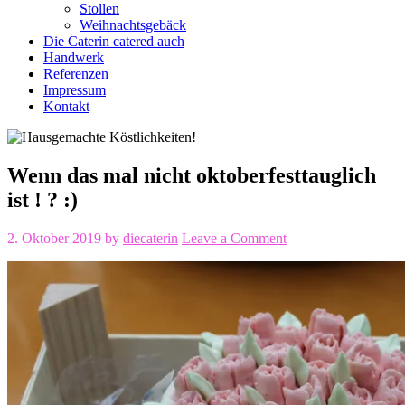
Stollen
Weihnachtsgebäck
Die Caterin catered auch
Handwerk
Referenzen
Impressum
Kontakt
Wenn das mal nicht oktoberfesttauglich
ist ! ? :)
2. Oktober 2019
by
diecaterin
Leave a Comment