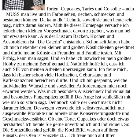
Torten, Cupcakes, Tartes und Co sollte – nein
– MUSS man live und in Farbe sehen, riechen, schmecken und
bestaunen können. Da kann die Technik, soweit sie auch heute sein
mag, nichts daran ändern. Mithilfe dieser Homepage versuche ich
jedoch einen kleinen Vorgeschmack davon zu geben, was man bei
mir erwarten kann. Aus der Lust am Backen, Kochen und
Ausprobieren ist “Die Caterin” entstanden. Schon seit Jahren habe
ich mich nebenher den kleinen und großen Köstlichkeiten gewidmet
und durfte meine Künste an Freunden und Familie testen. Mit
Erfolg, kann man sagen. Und so habe ich inzwischen mein größtes
Hobby zu meinem Beruf gemacht. Natürlich hoffe ich, dass ich
auch SIE von meinen Arbeiten überzeugen kann! Ich freue mich,
dass ich bisher schon viele Hochzeiten, Geburtstage und
Kaffekränzchen bereichern durfte. Und ich bin gespannt, welche
individuellen Wünsche und speziellen Anforderungen mich noch
erwarten werden. Was mich besonders Auszeichnet? Individualität
und besonderes Fingerspitzengefühl! Das Auge isst schließlich mit,
wie man so schön sagt. Dennnoch sollte der Geschmack nicht
darunter leiden. Deswegen verwende ich selbstverständlich nur
ausgewählte Produkte und arbeite ohne Konservierungsstoffe und
Geschmacksverstärker. Ob eine Torte, Cupcakes oder doch etwas
herzhaftes? Ich berate Sie gerne unverbindlich und individuell. So.
Die Spritztüllen sind gefüllt, die Kochlöffel warten auf ihren
Einsatz, der Ofen ist vorgeheizt… Ich freue mich auf Ihren