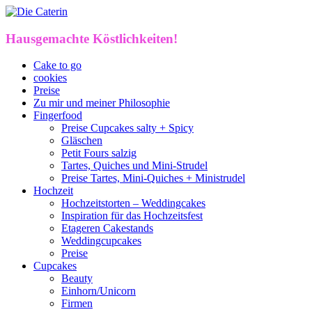
Hausgemachte Köstlichkeiten!
Cake to go
cookies
Preise
Zu mir und meiner Philosophie
Fingerfood
Preise Cupcakes salty + Spicy
Gläschen
Petit Fours salzig
Tartes, Quiches und Mini-Strudel
Preise Tartes, Mini-Quiches + Ministrudel
Hochzeit
Hochzeitstorten – Weddingcakes
Inspiration für das Hochzeitsfest
Etageren Cakestands
Weddingcupcakes
Preise
Cupcakes
Beauty
Einhorn/Unicorn
Firmen