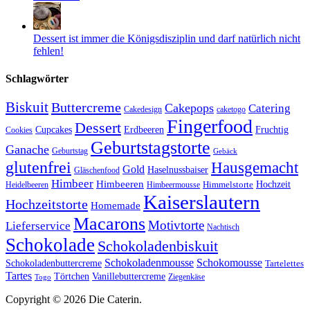
Dessert ist immer die Königsdisziplin und darf natürlich nicht
fehlen!
Schlagwörter
Biskuit
Buttercreme
Cakepops
Catering
Cakedesign
caketogo
Fingerfood
Dessert
Cupcakes
Erdbeeren
Fruchtig
Cookies
Geburtstagstorte
Ganache
Geburtstag
Gebäck
glutenfrei
Hausgemacht
Gold
Haselnussbaiser
Gläschenfood
Himbeer
Himbeeren
Hochzeit
Himbeermousse
Himmelstorte
Heidelbeeren
Kaiserslautern
Hochzeitstorte
Homemade
Macarons
Motivtorte
Lieferservice
Nachtisch
Schokolade
Schokoladenbiskuit
Schokoladenmousse
Schokomousse
Schokoladenbuttercreme
Tartelettes
Tartes
Vanillebuttercreme
Törtchen
Ziegenkäse
Togo
Copyright © 2026 Die Caterin.