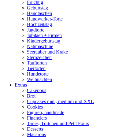
Fruchtig
Geburtstag
Handtaschen
Handwerker-Torte
Hochzeitstag
Jagdtorte
Jubiläen + Firmen
Kindergeburtstag
Nähmaschine
Seeräuber und Krake
Sternzeichen
Tauftorten
Tiertorten
Hundetorte
Weihnachten
Extras
Cakepops
Brot
Cupcakes mini, medium und XXL
Cookies
Figuren, handmade
Financiers
Tartes, Törtchen und Petit Fours
Desserts
Macarons