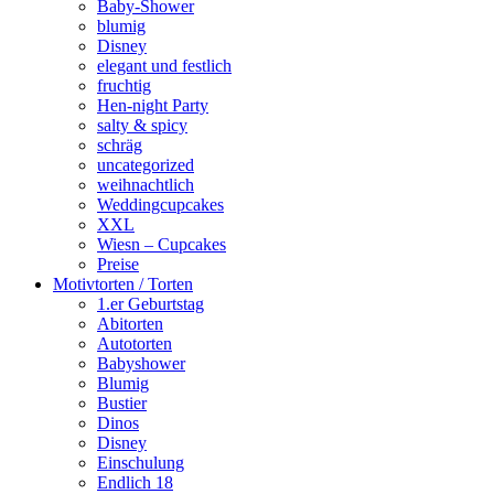
Baby-Shower
blumig
Disney
elegant und festlich
fruchtig
Hen-night Party
salty & spicy
schräg
uncategorized
weihnachtlich
Weddingcupcakes
XXL
Wiesn – Cupcakes
Preise
Motivtorten / Torten
1.er Geburtstag
Abitorten
Autotorten
Babyshower
Blumig
Bustier
Dinos
Disney
Einschulung
Endlich 18