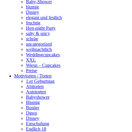
Baby-Shower
blumig
Disney
elegant und festlich
fruchtig
Hen-night Party
salty & spicy
schräg
uncategorized
weihnachtlich
Weddingcupcakes
XXL
Wiesn – Cupcakes
Preise
Motivtorten / Torten
1.er Geburtstag
Abitorten
Autotorten
Babyshower
Blumig
Bustier
Dinos
Disney
Einschulung
Endlich 18