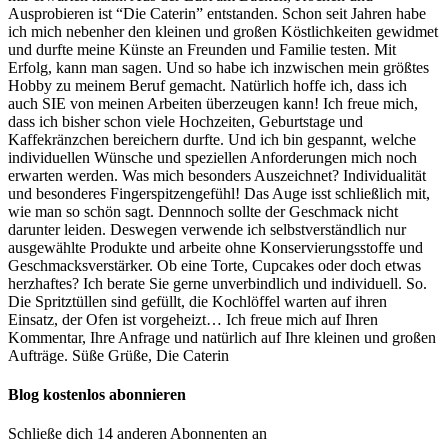
Ausprobieren ist “Die Caterin” entstanden. Schon seit Jahren habe
ich mich nebenher den kleinen und großen Köstlichkeiten gewidmet
und durfte meine Künste an Freunden und Familie testen. Mit
Erfolg, kann man sagen. Und so habe ich inzwischen mein größtes
Hobby zu meinem Beruf gemacht. Natürlich hoffe ich, dass ich
auch SIE von meinen Arbeiten überzeugen kann! Ich freue mich,
dass ich bisher schon viele Hochzeiten, Geburtstage und
Kaffekränzchen bereichern durfte. Und ich bin gespannt, welche
individuellen Wünsche und speziellen Anforderungen mich noch
erwarten werden. Was mich besonders Auszeichnet? Individualität
und besonderes Fingerspitzengefühl! Das Auge isst schließlich mit,
wie man so schön sagt. Dennnoch sollte der Geschmack nicht
darunter leiden. Deswegen verwende ich selbstverständlich nur
ausgewählte Produkte und arbeite ohne Konservierungsstoffe und
Geschmacksverstärker. Ob eine Torte, Cupcakes oder doch etwas
herzhaftes? Ich berate Sie gerne unverbindlich und individuell. So.
Die Spritztüllen sind gefüllt, die Kochlöffel warten auf ihren
Einsatz, der Ofen ist vorgeheizt… Ich freue mich auf Ihren
Kommentar, Ihre Anfrage und natürlich auf Ihre kleinen und großen
Aufträge. Süße Grüße, Die Caterin
Blog kostenlos abonnieren
Schließe dich 14 anderen Abonnenten an