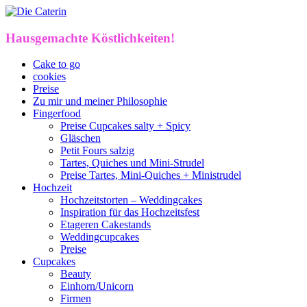
Hausgemachte Köstlichkeiten!
Cake to go
cookies
Preise
Zu mir und meiner Philosophie
Fingerfood
Preise Cupcakes salty + Spicy
Gläschen
Petit Fours salzig
Tartes, Quiches und Mini-Strudel
Preise Tartes, Mini-Quiches + Ministrudel
Hochzeit
Hochzeitstorten – Weddingcakes
Inspiration für das Hochzeitsfest
Etageren Cakestands
Weddingcupcakes
Preise
Cupcakes
Beauty
Einhorn/Unicorn
Firmen