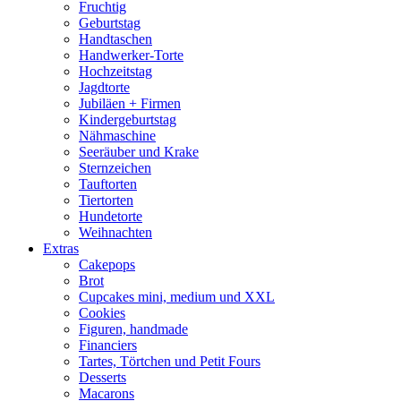
Fruchtig
Geburtstag
Handtaschen
Handwerker-Torte
Hochzeitstag
Jagdtorte
Jubiläen + Firmen
Kindergeburtstag
Nähmaschine
Seeräuber und Krake
Sternzeichen
Tauftorten
Tiertorten
Hundetorte
Weihnachten
Extras
Cakepops
Brot
Cupcakes mini, medium und XXL
Cookies
Figuren, handmade
Financiers
Tartes, Törtchen und Petit Fours
Desserts
Macarons