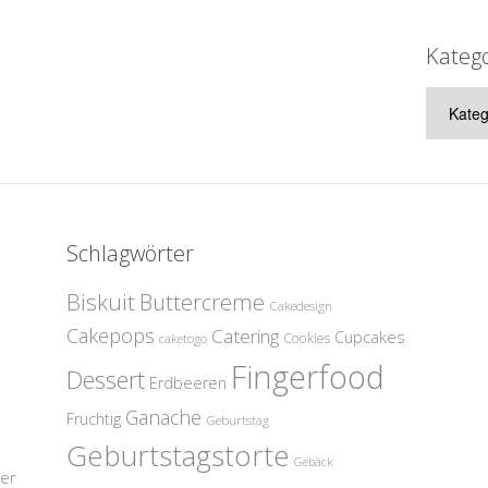
Kateg
Kategor
Schlagwörter
Biskuit
Buttercreme
Cakedesign
Cakepops
Catering
Cupcakes
Cookies
caketogo
Fingerfood
Dessert
Erdbeeren
Ganache
Fruchtig
Geburtstag
Geburtstagstorte
Gebäck
her