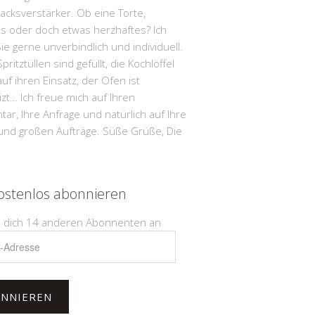
cksverstärker. Ob eine Torte,
s oder doch etwas herzhaftes? Ich
ie gerne unverbindlich und individuell.
pritztüllen sind gefüllt, die Kochlöffel
uf ihren Einsatz, der Ofen ist
zt… Ich freue mich auf Ihren
r, Ihre Anfrage und natürlich auf Ihre
 und großen Aufträge. Süße Grüße, Die
ostenlos abonnieren
e dich 14 anderen Abonnenten an
NNIEREN