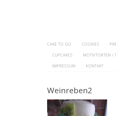
CAKE TO GO
COOKIES
PR
CUPCAKES
MOTIVTORTEN /
IMPRESSUM
KONTAKT
Weinreben2