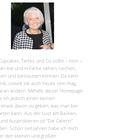
Cupcakes, Tartes und Co sollte – nein –
 live und in Farbe sehen, riechen,
en und bestaunen können. Da kann
nik, soweit sie auch heute sein mag,
aran ändern. Mithilfe dieser Homepage
 ich jedoch einen kleinen
hmack davon zu geben, was man bei
arten kann. Aus der Lust am Backen,
nd Ausprobieren ist “Die Caterin”
en. Schon seit Jahren habe ich mich
r den kleinen und großen