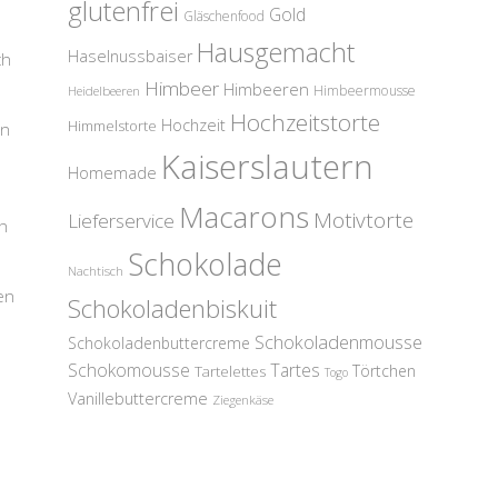
glutenfrei
Gold
Gläschenfood
Hausgemacht
Haselnussbaiser
ch
Himbeer
Himbeeren
Himbeermousse
Heidelbeeren
Hochzeitstorte
Hochzeit
Himmelstorte
en
Kaiserslautern
Homemade
Macarons
Motivtorte
Lieferservice
h
Schokolade
Nachtisch
en
Schokoladenbiskuit
Schokoladenmousse
Schokoladenbuttercreme
Schokomousse
Tartes
Törtchen
Tartelettes
Togo
Vanillebuttercreme
Ziegenkäse