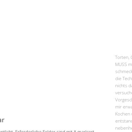
Torten, 
MUSS man
schmeck
die Tech
nichts d
versuche
Vorgesc
mir erw
Kochen u
ar
entstand
nebenhe
ntlicht.
Erforderliche Felder sind mit
*
markiert