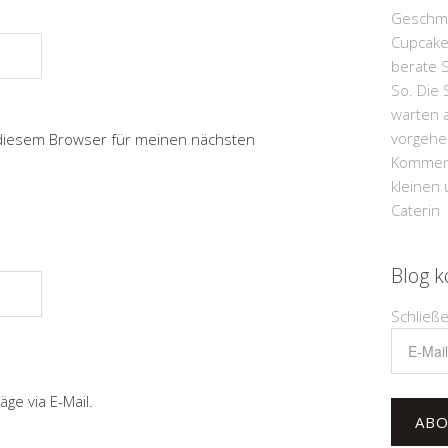
Geschma
Cupcake
berate S
So. Die S
warten a
vorgehei
 diesem Browser für meinen nächsten
Kommenta
kleinen
Caterin
Blog k
Schließ
E-
Mail-
Adresse
ge via E-Mail.
ABO