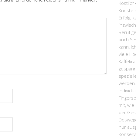
Köstlic
Künste a
Erfolg, 
inzwisc
Beruf ge
auch SI
kann! Ic
viele Ho
Kaffekrä
gespann
speziel
werden.
Individu
Fingersp
mit, wie
der Ges
Deswege
nur aus
Konserv