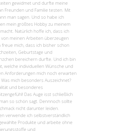
hkeiten gewidmet und durfte meine
n Freunden und Familie testen. Mit
kann man sagen. Und so habe ich
hen mein größtes Hobby zu meinem
macht. Natürlich hoffe ich, dass ich
E von meinen Arbeiten überzeugen
h freue mich, dass ich bisher schon
chzeiten, Geburtstage und
nzchen bereichern durfte. Und ich bin
t, welche individuellen Wünsche und
len Anforderungen mich noch erwarten
 Was mich besonders Auszeichnet?
alität und besonderes
itzengefühl! Das Auge isst schließlich
 man so schön sagt. Dennnoch sollte
chmack nicht darunter leiden.
n verwende ich selbstverständlich
gewählte Produkte und arbeite ohne
ierungsstoffe und