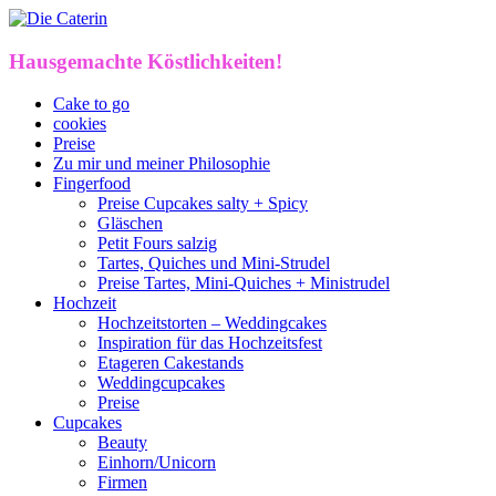
Hausgemachte Köstlichkeiten!
Cake to go
cookies
Preise
Zu mir und meiner Philosophie
Fingerfood
Preise Cupcakes salty + Spicy
Gläschen
Petit Fours salzig
Tartes, Quiches und Mini-Strudel
Preise Tartes, Mini-Quiches + Ministrudel
Hochzeit
Hochzeitstorten – Weddingcakes
Inspiration für das Hochzeitsfest
Etageren Cakestands
Weddingcupcakes
Preise
Cupcakes
Beauty
Einhorn/Unicorn
Firmen