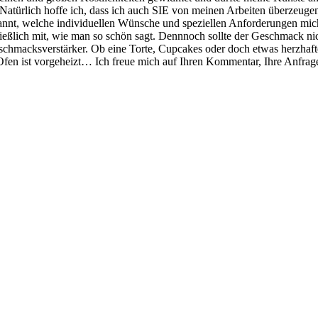
türlich hoffe ich, dass ich auch SIE von meinen Arbeiten überzeugen k
pannt, welche individuellen Wünsche und speziellen Anforderungen mi
ließlich mit, wie man so schön sagt. Dennnoch sollte der Geschmack ni
hmacksverstärker. Ob eine Torte, Cupcakes oder doch etwas herzhaftes
er Ofen ist vorgeheizt… Ich freue mich auf Ihren Kommentar, Ihre Anfra