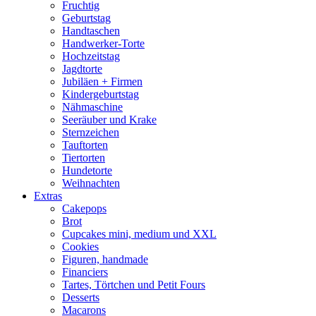
Fruchtig
Geburtstag
Handtaschen
Handwerker-Torte
Hochzeitstag
Jagdtorte
Jubiläen + Firmen
Kindergeburtstag
Nähmaschine
Seeräuber und Krake
Sternzeichen
Tauftorten
Tiertorten
Hundetorte
Weihnachten
Extras
Cakepops
Brot
Cupcakes mini, medium und XXL
Cookies
Figuren, handmade
Financiers
Tartes, Törtchen und Petit Fours
Desserts
Macarons