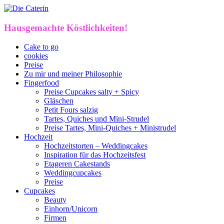
Hausgemachte Köstlichkeiten!
Cake to go
cookies
Preise
Zu mir und meiner Philosophie
Fingerfood
Preise Cupcakes salty + Spicy
Gläschen
Petit Fours salzig
Tartes, Quiches und Mini-Strudel
Preise Tartes, Mini-Quiches + Ministrudel
Hochzeit
Hochzeitstorten – Weddingcakes
Inspiration für das Hochzeitsfest
Etageren Cakestands
Weddingcupcakes
Preise
Cupcakes
Beauty
Einhorn/Unicorn
Firmen