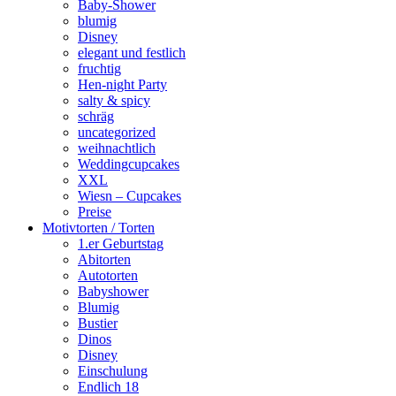
Baby-Shower
blumig
Disney
elegant und festlich
fruchtig
Hen-night Party
salty & spicy
schräg
uncategorized
weihnachtlich
Weddingcupcakes
XXL
Wiesn – Cupcakes
Preise
Motivtorten / Torten
1.er Geburtstag
Abitorten
Autotorten
Babyshower
Blumig
Bustier
Dinos
Disney
Einschulung
Endlich 18