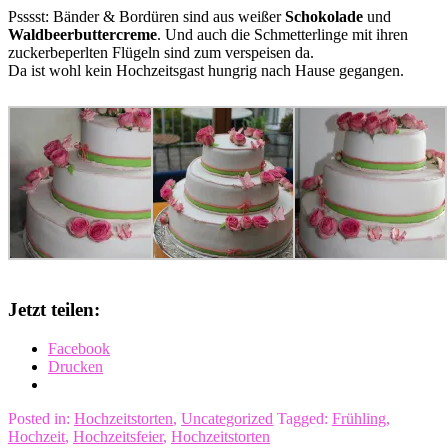
Psssst: Bänder & Bordüren sind aus weißer
Schokolade
und
Waldbeerbuttercreme
. Und auch die Schmetterlinge mit ihren
zuckerbeperlten Flügeln sind zum verspeisen da.
Da ist wohl kein Hochzeitsgast hungrig nach Hause gegangen.
Jetzt teilen:
Facebook
Drucken
Posted in:
Hochzeitstorten
,
Uncategorized
Tagged:
Frühling
,
Hochzeit
,
Hochzeitsfeier
,
Hochzeitstorten