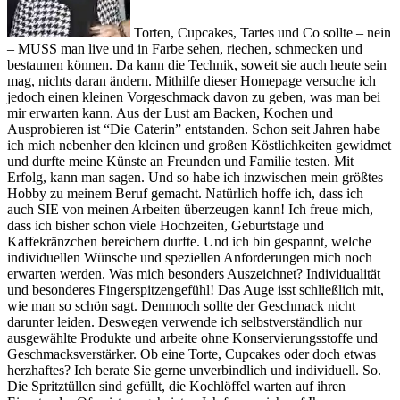
Torten, Cupcakes, Tartes und Co sollte – nein
– MUSS man live und in Farbe sehen, riechen, schmecken und
bestaunen können. Da kann die Technik, soweit sie auch heute sein
mag, nichts daran ändern. Mithilfe dieser Homepage versuche ich
jedoch einen kleinen Vorgeschmack davon zu geben, was man bei
mir erwarten kann. Aus der Lust am Backen, Kochen und
Ausprobieren ist “Die Caterin” entstanden. Schon seit Jahren habe
ich mich nebenher den kleinen und großen Köstlichkeiten gewidmet
und durfte meine Künste an Freunden und Familie testen. Mit
Erfolg, kann man sagen. Und so habe ich inzwischen mein größtes
Hobby zu meinem Beruf gemacht. Natürlich hoffe ich, dass ich
auch SIE von meinen Arbeiten überzeugen kann! Ich freue mich,
dass ich bisher schon viele Hochzeiten, Geburtstage und
Kaffekränzchen bereichern durfte. Und ich bin gespannt, welche
individuellen Wünsche und speziellen Anforderungen mich noch
erwarten werden. Was mich besonders Auszeichnet? Individualität
und besonderes Fingerspitzengefühl! Das Auge isst schließlich mit,
wie man so schön sagt. Dennnoch sollte der Geschmack nicht
darunter leiden. Deswegen verwende ich selbstverständlich nur
ausgewählte Produkte und arbeite ohne Konservierungsstoffe und
Geschmacksverstärker. Ob eine Torte, Cupcakes oder doch etwas
herzhaftes? Ich berate Sie gerne unverbindlich und individuell. So.
Die Spritztüllen sind gefüllt, die Kochlöffel warten auf ihren