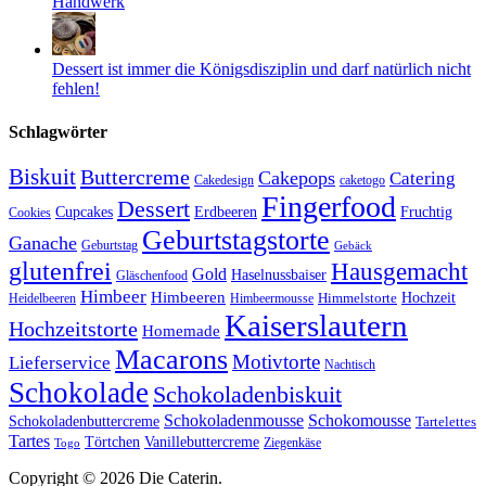
Handwerk
Dessert ist immer die Königsdisziplin und darf natürlich nicht
fehlen!
Schlagwörter
Biskuit
Buttercreme
Cakepops
Catering
Cakedesign
caketogo
Fingerfood
Dessert
Cupcakes
Erdbeeren
Fruchtig
Cookies
Geburtstagstorte
Ganache
Geburtstag
Gebäck
glutenfrei
Hausgemacht
Gold
Haselnussbaiser
Gläschenfood
Himbeer
Himbeeren
Hochzeit
Himbeermousse
Himmelstorte
Heidelbeeren
Kaiserslautern
Hochzeitstorte
Homemade
Macarons
Motivtorte
Lieferservice
Nachtisch
Schokolade
Schokoladenbiskuit
Schokoladenmousse
Schokomousse
Schokoladenbuttercreme
Tartelettes
Tartes
Vanillebuttercreme
Törtchen
Ziegenkäse
Togo
Copyright © 2026 Die Caterin.