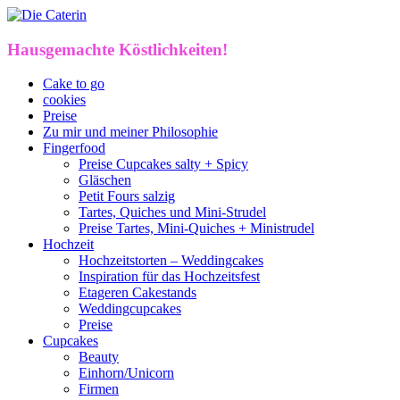
Hausgemachte Köstlichkeiten!
Cake to go
cookies
Preise
Zu mir und meiner Philosophie
Fingerfood
Preise Cupcakes salty + Spicy
Gläschen
Petit Fours salzig
Tartes, Quiches und Mini-Strudel
Preise Tartes, Mini-Quiches + Ministrudel
Hochzeit
Hochzeitstorten – Weddingcakes
Inspiration für das Hochzeitsfest
Etageren Cakestands
Weddingcupcakes
Preise
Cupcakes
Beauty
Einhorn/Unicorn
Firmen