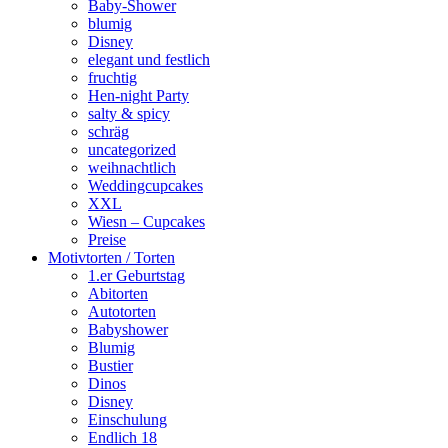
Baby-Shower
blumig
Disney
elegant und festlich
fruchtig
Hen-night Party
salty & spicy
schräg
uncategorized
weihnachtlich
Weddingcupcakes
XXL
Wiesn – Cupcakes
Preise
Motivtorten / Torten
1.er Geburtstag
Abitorten
Autotorten
Babyshower
Blumig
Bustier
Dinos
Disney
Einschulung
Endlich 18