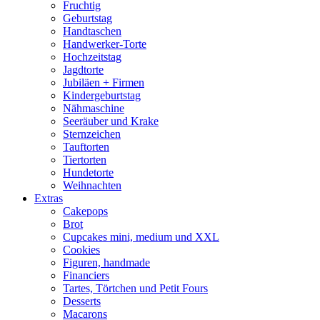
Fruchtig
Geburtstag
Handtaschen
Handwerker-Torte
Hochzeitstag
Jagdtorte
Jubiläen + Firmen
Kindergeburtstag
Nähmaschine
Seeräuber und Krake
Sternzeichen
Tauftorten
Tiertorten
Hundetorte
Weihnachten
Extras
Cakepops
Brot
Cupcakes mini, medium und XXL
Cookies
Figuren, handmade
Financiers
Tartes, Törtchen und Petit Fours
Desserts
Macarons