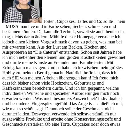
Torten, Cupcakes, Tartes und Co sollte – nein
– MUSS man live und in Farbe sehen, riechen, schmecken und
bestaunen können. Da kann die Technik, soweit sie auch heute sein
mag, nichts daran ändern. Mithilfe dieser Homepage versuche ich
jedoch einen kleinen Vorgeschmack davon zu geben, was man bei
mir erwarten kann. Aus der Lust am Backen, Kochen und
Ausprobieren ist “Die Caterin” entstanden. Schon seit Jahren habe
ich mich nebenher den kleinen und großen Köstlichkeiten gewidmet
und durfte meine Künste an Freunden und Familie testen. Mit
Erfolg, kann man sagen. Und so habe ich inzwischen mein größtes
Hobby zu meinem Beruf gemacht. Natürlich hoffe ich, dass ich
auch SIE von meinen Arbeiten überzeugen kann! Ich freue mich,
dass ich bisher schon viele Hochzeiten, Geburtstage und
Kaffekränzchen bereichern durfte. Und ich bin gespannt, welche
individuellen Wünsche und speziellen Anforderungen mich noch
erwarten werden. Was mich besonders Auszeichnet? Individualität
und besonderes Fingerspitzengefühl! Das Auge isst schließlich mit,
wie man so schön sagt. Dennnoch sollte der Geschmack nicht
darunter leiden. Deswegen verwende ich selbstverständlich nur
ausgewählte Produkte und arbeite ohne Konservierungsstoffe und
Geschmacksverstärker. Ob eine Torte, Cupcakes oder doch etwas