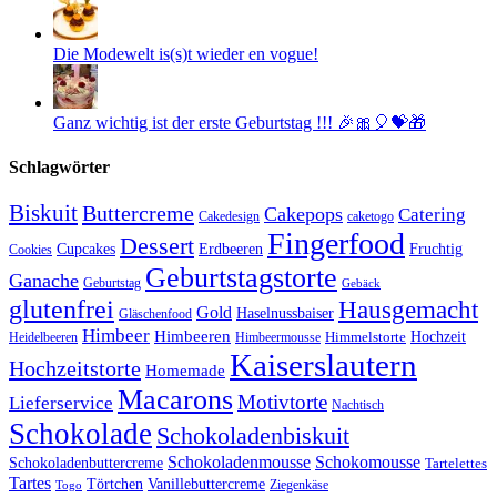
Die Modewelt is(s)t wieder en vogue!
Ganz wichtig ist der erste Geburtstag !!! 🎉🎀🎈💝🎁
Schlagwörter
Biskuit
Buttercreme
Cakepops
Catering
Cakedesign
caketogo
Fingerfood
Dessert
Cupcakes
Erdbeeren
Fruchtig
Cookies
Geburtstagstorte
Ganache
Geburtstag
Gebäck
glutenfrei
Hausgemacht
Gold
Haselnussbaiser
Gläschenfood
Himbeer
Himbeeren
Hochzeit
Himbeermousse
Himmelstorte
Heidelbeeren
Kaiserslautern
Hochzeitstorte
Homemade
Macarons
Motivtorte
Lieferservice
Nachtisch
Schokolade
Schokoladenbiskuit
Schokoladenmousse
Schokomousse
Schokoladenbuttercreme
Tartelettes
Tartes
Vanillebuttercreme
Törtchen
Ziegenkäse
Togo